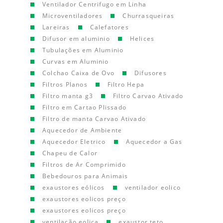
Ventilador Centrifugo em Linha
Microventiladores
Churrasqueiras
Lareiras
Calefatores
Difusor em aluminio
Helices
Tubulações em Aluminio
Curvas em Aluminio
Colchao Caixa de Ovo
Difusores
Filtros Planos
Filtro Hepa
Filtro manta g3
Filtro Carvao Ativado
Filtro em Cartao Plissado
Filtro de manta Carvao Ativado
Aquecedor de Ambiente
Aquecedor Eletrico
Aquecedor a Gas
Chapeu de Calor
Filtros de Ar Comprimido
Bebedouros para Animais
exaustores eólicos
ventilador eolico
exaustores eolicos preço
exaustores eolicos preço
ventilação eolica
exaustor teto