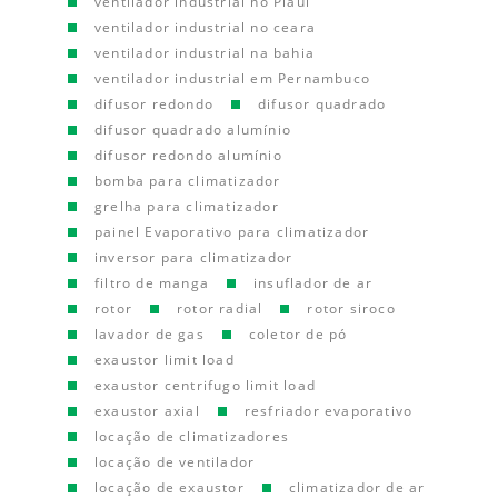
ventilador industrial no Piauí
ventilador industrial no ceara
ventilador industrial na bahia
ventilador industrial em Pernambuco
difusor redondo
difusor quadrado
difusor quadrado alumínio
difusor redondo alumínio
bomba para climatizador
grelha para climatizador
painel Evaporativo para climatizador
inversor para climatizador
filtro de manga
insuflador de ar
rotor
rotor radial
rotor siroco
lavador de gas
coletor de pó
exaustor limit load
exaustor centrifugo limit load
exaustor axial
resfriador evaporativo
locação de climatizadores
locação de ventilador
locação de exaustor
climatizador de ar