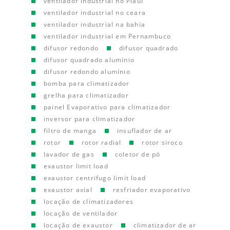
ventilador industrial no Piauí
ventilador industrial no ceara
ventilador industrial na bahia
ventilador industrial em Pernambuco
difusor redondo
difusor quadrado
difusor quadrado alumínio
difusor redondo alumínio
bomba para climatizador
grelha para climatizador
painel Evaporativo para climatizador
inversor para climatizador
filtro de manga
insuflador de ar
rotor
rotor radial
rotor siroco
lavador de gas
coletor de pó
exaustor limit load
exaustor centrifugo limit load
exaustor axial
resfriador evaporativo
locação de climatizadores
locação de ventilador
locação de exaustor
climatizador de ar