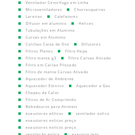
Ventilador Centrifugo em Linha
Microventiladores
Churrasqueiras
Lareiras
Calefatores
Difusor em aluminio
Helices
Tubulações em Aluminio
Curvas em Aluminio
Colchao Caixa de Ovo
Difusores
Filtros Planos
Filtro Hepa
Filtro manta g3
Filtro Carvao Ativado
Filtro em Cartao Plissado
Filtro de manta Carvao Ativado
Aquecedor de Ambiente
Aquecedor Eletrico
Aquecedor a Gas
Chapeu de Calor
Filtros de Ar Comprimido
Bebedouros para Animais
exaustores eólicos
ventilador eolico
exaustores eolicos preço
exaustores eolicos preço
ventilação eolica
exaustor teto