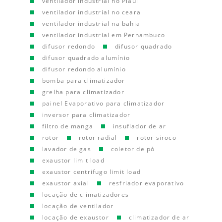
ventilador industrial no Piauí
ventilador industrial no ceara
ventilador industrial na bahia
ventilador industrial em Pernambuco
difusor redondo
difusor quadrado
difusor quadrado alumínio
difusor redondo alumínio
bomba para climatizador
grelha para climatizador
painel Evaporativo para climatizador
inversor para climatizador
filtro de manga
insuflador de ar
rotor
rotor radial
rotor siroco
lavador de gas
coletor de pó
exaustor limit load
exaustor centrifugo limit load
exaustor axial
resfriador evaporativo
locação de climatizadores
locação de ventilador
locação de exaustor
climatizador de ar