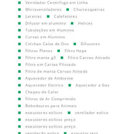
Ventilador Centrifugo em Linha
Microventiladores
Churrasqueiras
Lareiras
Calefatores
Difusor em aluminio
Helices
Tubulações em Aluminio
Curvas em Aluminio
Colchao Caixa de Ovo
Difusores
Filtros Planos
Filtro Hepa
Filtro manta g3
Filtro Carvao Ativado
Filtro em Cartao Plissado
Filtro de manta Carvao Ativado
Aquecedor de Ambiente
Aquecedor Eletrico
Aquecedor a Gas
Chapeu de Calor
Filtros de Ar Comprimido
Bebedouros para Animais
exaustores eólicos
ventilador eolico
exaustores eolicos preço
exaustores eolicos preço
ventilação eolica
exaustor teto