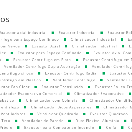
tos
Exaustor axial industrial
Exaustor Industrial
Exaustor Eol
trifugo para Espaço Confinado
Climatizador Industrial
E
 com Nevoa
Exaustor Axial
Climatizador Industrial
E
ler
Exaustor para Espaço Confinado
Exaustor Axial Com
a
Exaustor Centrifugo em Fibra
Exaustor Centrifugo em 
Ventilador Centrifugo Dupla Aspiração
Ventilador Centrifu
centrifugo siroco
Exaustor Centrifugo Radial
Exaustor C
entrifugo em Plastico
Ventilador Centrifugo
Ventilador C
ustor Fan Clear
Exaustor Translucido
Exaustor Eolico Tr
atizador Evaporativo Comercial
Climatizador Evaporativo
abatico
Climatizador com Colmeia
Climatizador Umidifi
Centrifugo
Climatizador Bicos Aspersores
Climatizador 
Ventiladores
Ventilador Quadrado
Exaustor Quadrado
e Teto
Ventilador de Parede
Duto Flexível Aluminio
Prédio
Exaustor para Combate ao Incendio
Coifa
C