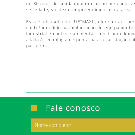
de 30 anos de sólida experiência no mercado, 
seriedade, solidez e empreendimentos na área.
Esta é a filosofia da LUFTMAXI , oferecer aos no
custo/beneficio na implantação de equipamentos
industrial e controle ambiental, conciliando kno
aliada à tecnologia de ponta para a satisfação to
parceiros.
Fale conosco