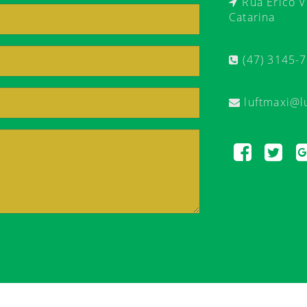
Rua Érico Ve
Catarina
(47) 3145-
luftmaxi@l