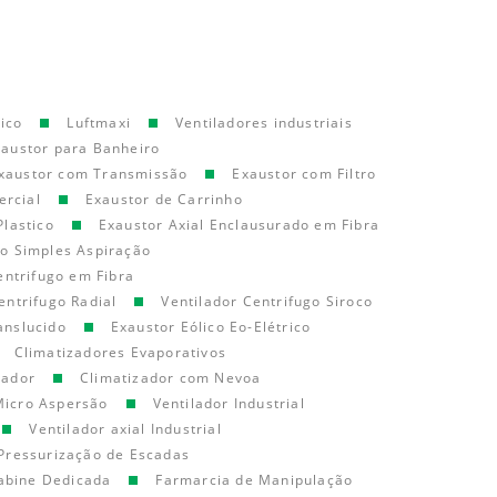
ico
Luftmaxi
Ventiladores industriais
xaustor para Banheiro
xaustor com Transmissão
Exaustor com Filtro
ercial
Exaustor de Carrinho
Plastico
Exaustor Axial Enclausurado em Fibra
go Simples Aspiração
entrifugo em Fibra
entrifugo Radial
Ventilador Centrifugo Siroco
anslucido
Exaustor Eólico Eo-Elétrico
Climatizadores Evaporativos
cador
Climatizador com Nevoa
Micro Aspersão
Ventilador Industrial
Ventilador axial Industrial
Pressurização de Escadas
abine Dedicada
Farmarcia de Manipulação