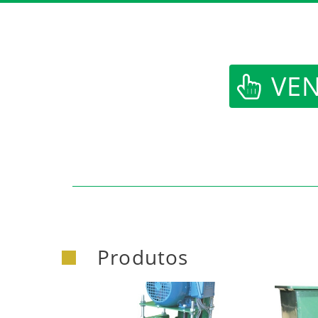
https:/
VEN
Produtos