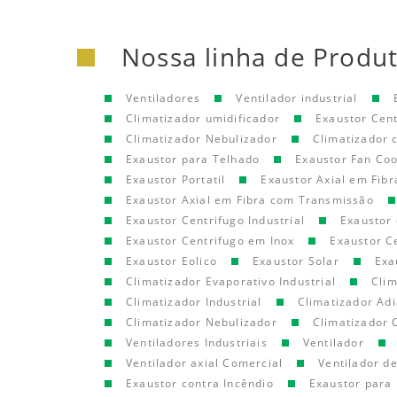
Nossa linha de Produ
Ventiladores
Ventilador industrial
Climatizador umidificador
Exaustor Cen
Climatizador Nebulizador
Climatizador
Exaustor para Telhado
Exaustor Fan Coo
Exaustor Portatil
Exaustor Axial em Fibr
Exaustor Axial em Fibra com Transmissão
Exaustor Centrifugo Industrial
Exaustor 
Exaustor Centrifugo em Inox
Exaustor C
Exaustor Eolico
Exaustor Solar
Exa
Climatizador Evaporativo Industrial
Clim
Climatizador Industrial
Climatizador Adi
Climatizador Nebulizador
Climatizador 
Ventiladores Industriais
Ventilador
Ventilador axial Comercial
Ventilador d
Exaustor contra Incêndio
Exaustor para 