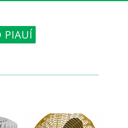
dex.html
 PIAUÍ