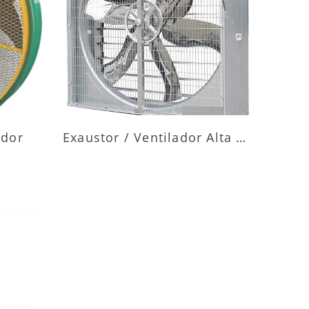
ES
MAIS INFORMAÇÕES
ador
Exaustor / Ventilador Alta Vazão
ES