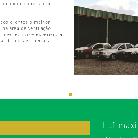
vem como uma opção de
ssos clientes o melhor
 na área de ventilação
w-how técnico e experiência
tal de nossos clientes e
Luftmaxi