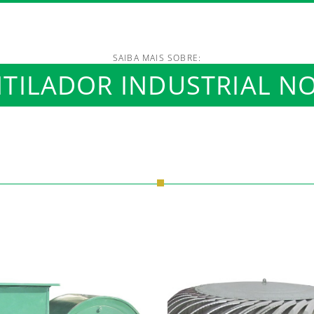
SAIBA MAIS SOBRE:
/www.luftmaxi.com.br/in
TILADOR INDUSTRIAL NO