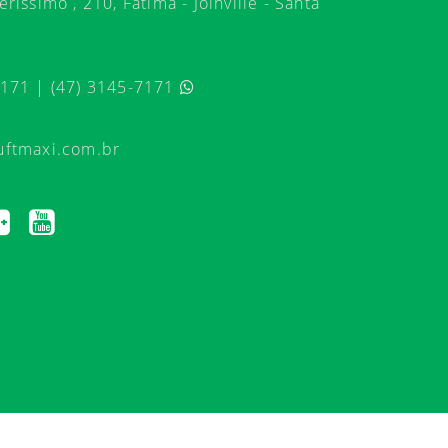
ríssimo , 210, Fátima - Joinville - Santa
7171 | (47) 3145-7171
uftmaxi.com.br