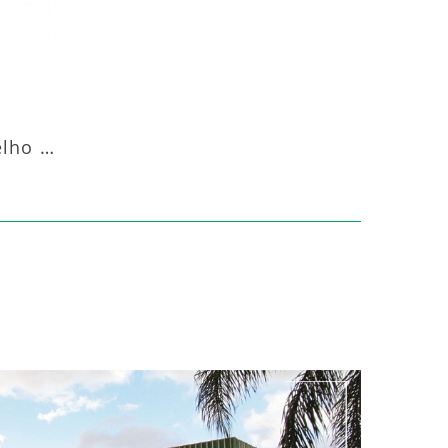
Aquecedor Infravermelho Pedestal Luft-20000