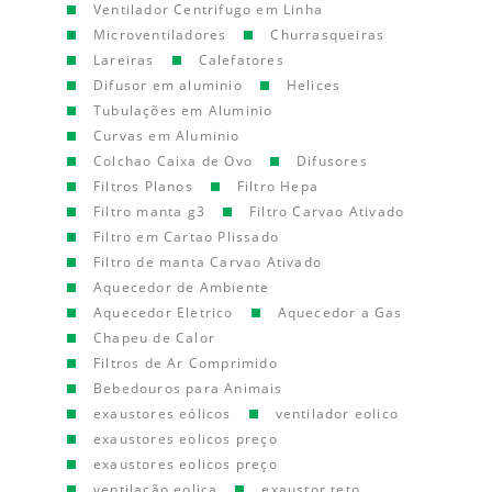
Ventilador Centrifugo em Linha
Microventiladores
Churrasqueiras
Lareiras
Calefatores
Difusor em aluminio
Helices
Tubulações em Aluminio
Curvas em Aluminio
Colchao Caixa de Ovo
Difusores
Filtros Planos
Filtro Hepa
Filtro manta g3
Filtro Carvao Ativado
Filtro em Cartao Plissado
Filtro de manta Carvao Ativado
Aquecedor de Ambiente
Aquecedor Eletrico
Aquecedor a Gas
Chapeu de Calor
Filtros de Ar Comprimido
Bebedouros para Animais
exaustores eólicos
ventilador eolico
exaustores eolicos preço
exaustores eolicos preço
ventilação eolica
exaustor teto