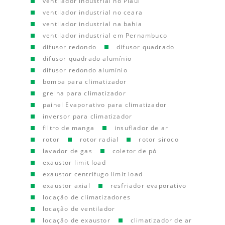
ventilador industrial no Piauí
ventilador industrial no ceara
ventilador industrial na bahia
ventilador industrial em Pernambuco
difusor redondo
difusor quadrado
difusor quadrado alumínio
difusor redondo alumínio
bomba para climatizador
grelha para climatizador
painel Evaporativo para climatizador
inversor para climatizador
filtro de manga
insuflador de ar
rotor
rotor radial
rotor siroco
lavador de gas
coletor de pó
exaustor limit load
exaustor centrifugo limit load
exaustor axial
resfriador evaporativo
locação de climatizadores
locação de ventilador
locação de exaustor
climatizador de ar