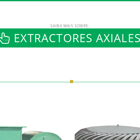
SAIBA MAIS SOBRE:
/www.luftmaxi.com.br/in
EXTRACTORES AXIALE