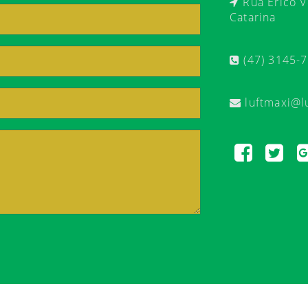
Rua Érico Ve
Catarina
(47) 3145-
luftmaxi@l