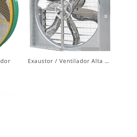
ES
MAIS INFORMAÇÕES
ador
Exaustor / Ventilador Alta Vazão
ES