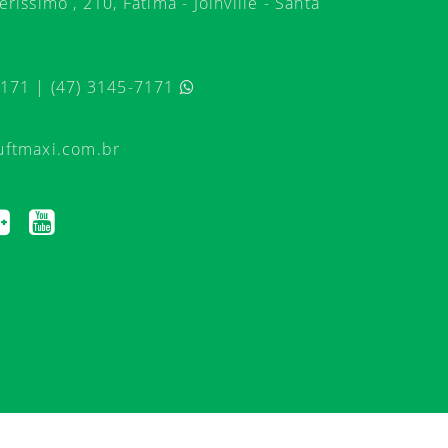
ríssimo , 210, Fátima - Joinville - Santa
7171 | (47) 3145-7171
uftmaxi.com.br