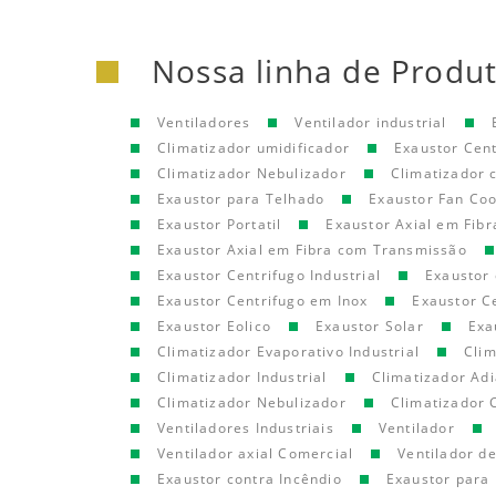
Nossa linha de Produ
Ventiladores
Ventilador industrial
Climatizador umidificador
Exaustor Cen
Climatizador Nebulizador
Climatizador
Exaustor para Telhado
Exaustor Fan Coo
Exaustor Portatil
Exaustor Axial em Fibr
Exaustor Axial em Fibra com Transmissão
Exaustor Centrifugo Industrial
Exaustor 
Exaustor Centrifugo em Inox
Exaustor C
Exaustor Eolico
Exaustor Solar
Exa
Climatizador Evaporativo Industrial
Clim
Climatizador Industrial
Climatizador Adi
Climatizador Nebulizador
Climatizador 
Ventiladores Industriais
Ventilador
Ventilador axial Comercial
Ventilador d
Exaustor contra Incêndio
Exaustor para 