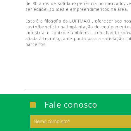
de 30 anos de sólida experiência no mercado, 
seriedade, solidez e empreendimentos na área.
Esta é a filosofia da LUFTMAXI , oferecer aos no
custo/beneficio na implantação de equipamentos
industrial e controle ambiental, conciliando kno
aliada à tecnologia de ponta para a satisfação to
parceiros.
Fale conosco