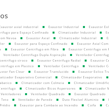
tos
Exaustor axial industrial
Exaustor Industrial
Exaustor Eol
trifugo para Espaço Confinado
Climatizador Industrial
E
 com Nevoa
Exaustor Axial
Climatizador Industrial
E
ler
Exaustor para Espaço Confinado
Exaustor Axial Com
a
Exaustor Centrifugo em Fibra
Exaustor Centrifugo em 
Ventilador Centrifugo Dupla Aspiração
Ventilador Centrifu
centrifugo siroco
Exaustor Centrifugo Radial
Exaustor C
entrifugo em Plastico
Ventilador Centrifugo
Ventilador C
ustor Fan Clear
Exaustor Translucido
Exaustor Eolico Tr
atizador Evaporativo Comercial
Climatizador Evaporativo
abatico
Climatizador com Colmeia
Climatizador Umidifi
Centrifugo
Climatizador Bicos Aspersores
Climatizador 
Ventiladores
Ventilador Quadrado
Exaustor Quadrado
e Teto
Ventilador de Parede
Duto Flexível Aluminio
Prédio
Exaustor para Combate ao Incendio
Coifa
C