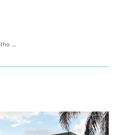
Aquecedor Infravermelho Pedestal Luft-20000