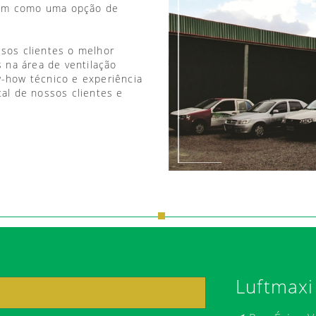
vem como uma opção de
ssos clientes o melhor
 na área de ventilação
w-how técnico e experiência
tal de nossos clientes e
Luftmaxi