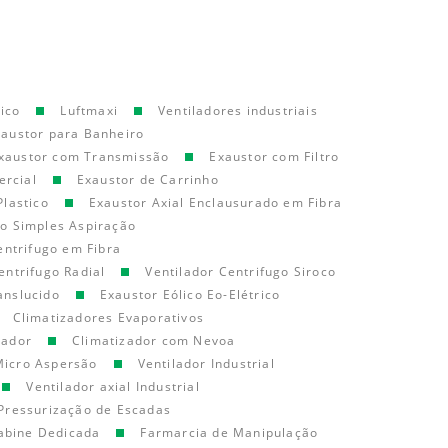
ico
Luftmaxi
Ventiladores industriais
xaustor para Banheiro
xaustor com Transmissão
Exaustor com Filtro
ercial
Exaustor de Carrinho
Plastico
Exaustor Axial Enclausurado em Fibra
go Simples Aspiração
entrifugo em Fibra
entrifugo Radial
Ventilador Centrifugo Siroco
anslucido
Exaustor Eólico Eo-Elétrico
Climatizadores Evaporativos
cador
Climatizador com Nevoa
Micro Aspersão
Ventilador Industrial
Ventilador axial Industrial
Pressurização de Escadas
abine Dedicada
Farmarcia de Manipulação