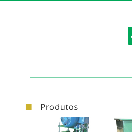
https:/
Produtos