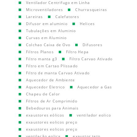
Ventilador Centrifugo em Linha
Microventiladores
Churrasqueiras
Lareiras
Calefatores
Difusor em aluminio
Helices
Tubulações em Aluminio
Curvas em Aluminio
Colchao Caixa de Ovo
Difusores
Filtros Planos
Filtro Hepa
Filtro manta g3
Filtro Carvao Ativado
Filtro em Cartao Plissado
Filtro de manta Carvao Ativado
Aquecedor de Ambiente
Aquecedor Eletrico
Aquecedor a Gas
Chapeu de Calor
Filtros de Ar Comprimido
Bebedouros para Animais
exaustores eólicos
ventilador eolico
exaustores eolicos preço
exaustores eolicos preço
ventilação eolica
exaustor teto