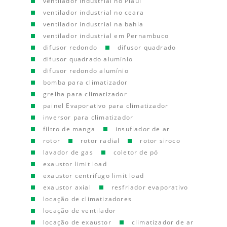
ventilador industrial no Piauí
ventilador industrial no ceara
ventilador industrial na bahia
ventilador industrial em Pernambuco
difusor redondo
difusor quadrado
difusor quadrado alumínio
difusor redondo alumínio
bomba para climatizador
grelha para climatizador
painel Evaporativo para climatizador
inversor para climatizador
filtro de manga
insuflador de ar
rotor
rotor radial
rotor siroco
lavador de gas
coletor de pó
exaustor limit load
exaustor centrifugo limit load
exaustor axial
resfriador evaporativo
locação de climatizadores
locação de ventilador
locação de exaustor
climatizador de ar