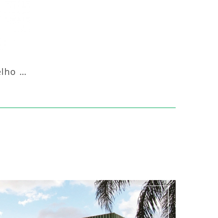
Aquecedor Infravermelho Pedestal Luft-20000