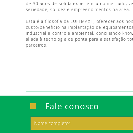
de 30 anos de sólida experiência no mercado, 
seriedade, solidez e empreendimentos na área.
Esta é a filosofia da LUFTMAXI , oferecer aos no
custo/beneficio na implantação de equipamentos
industrial e controle ambiental, conciliando kno
aliada à tecnologia de ponta para a satisfação to
parceiros.
Fale conosco