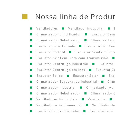
Nossa linha de Produ
Ventiladores
Ventilador industrial
Climatizador umidificador
Exaustor Cen
Climatizador Nebulizador
Climatizador
Exaustor para Telhado
Exaustor Fan Coo
Exaustor Portatil
Exaustor Axial em Fibr
Exaustor Axial em Fibra com Transmissão
Exaustor Centrifugo Industrial
Exaustor 
Exaustor Centrifugo em Inox
Exaustor C
Exaustor Eolico
Exaustor Solar
Exa
Climatizador Evaporativo Industrial
Clim
Climatizador Industrial
Climatizador Adi
Climatizador Nebulizador
Climatizador 
Ventiladores Industriais
Ventilador
Ventilador axial Comercial
Ventilador d
Exaustor contra Incêndio
Exaustor para 