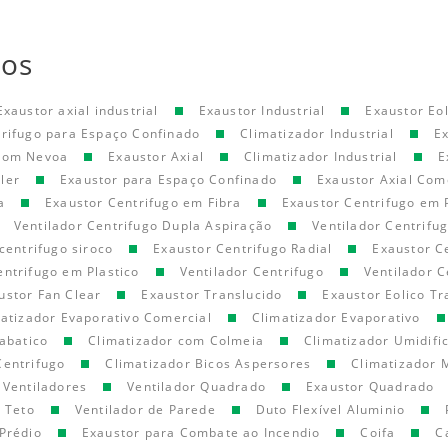
tos
Exaustor axial industrial
Exaustor Industrial
Exaustor Eol
trifugo para Espaço Confinado
Climatizador Industrial
E
 com Nevoa
Exaustor Axial
Climatizador Industrial
E
ler
Exaustor para Espaço Confinado
Exaustor Axial Com
a
Exaustor Centrifugo em Fibra
Exaustor Centrifugo em 
Ventilador Centrifugo Dupla Aspiração
Ventilador Centrifu
centrifugo siroco
Exaustor Centrifugo Radial
Exaustor C
entrifugo em Plastico
Ventilador Centrifugo
Ventilador C
ustor Fan Clear
Exaustor Translucido
Exaustor Eolico Tr
atizador Evaporativo Comercial
Climatizador Evaporativo
abatico
Climatizador com Colmeia
Climatizador Umidifi
Centrifugo
Climatizador Bicos Aspersores
Climatizador 
Ventiladores
Ventilador Quadrado
Exaustor Quadrado
e Teto
Ventilador de Parede
Duto Flexível Aluminio
Prédio
Exaustor para Combate ao Incendio
Coifa
C