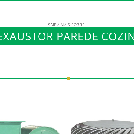
SAIBA MAIS SOBRE:
/www.luftmaxi.com.br/in
EXAUSTOR PAREDE COZI