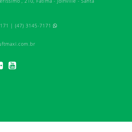
ríssimo , 210, Fátima - Joinville - Santa
7171 | (47) 3145-7171
uftmaxi.com.br