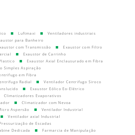
ico
Luftmaxi
Ventiladores industriais
xaustor para Banheiro
xaustor com Transmissão
Exaustor com Filtro
ercial
Exaustor de Carrinho
Plastico
Exaustor Axial Enclausurado em Fibra
go Simples Aspiração
entrifugo em Fibra
entrifugo Radial
Ventilador Centrifugo Siroco
anslucido
Exaustor Eólico Eo-Elétrico
Climatizadores Evaporativos
cador
Climatizador com Nevoa
Micro Aspersão
Ventilador Industrial
Ventilador axial Industrial
Pressurização de Escadas
abine Dedicada
Farmarcia de Manipulação