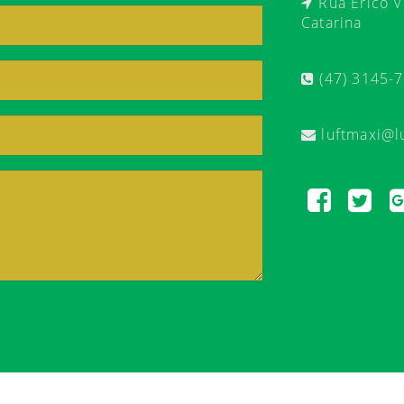
Rua Érico Ve
Catarina
(47) 3145-
luftmaxi@l