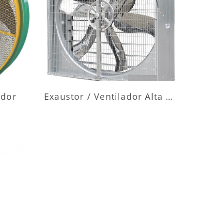
ES
MAIS INFORMAÇÕES
ador
Exaustor / Ventilador Alta Vazão
ES