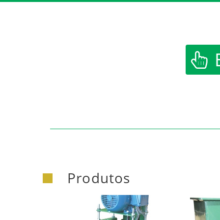
https:/
Produtos