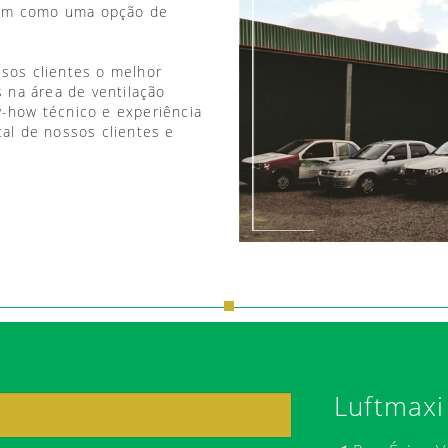
vem como uma opção de
ssos clientes o melhor
 na área de ventilação
w-how técnico e experiência
tal de nossos clientes e
Luftmaxi