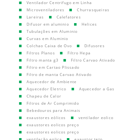
Ventilador Centrifugo em Linha
Microventiladores
Churrasqueiras
Lareiras
Calefatores
Difusor em aluminio
Helices
Tubulações em Aluminio
Curvas em Aluminio
Colchao Caixa de Ovo
Difusores
Filtros Planos
Filtro Hepa
Filtro manta g3
Filtro Carvao Ativado
Filtro em Cartao Plissado
Filtro de manta Carvao Ativado
Aquecedor de Ambiente
Aquecedor Eletrico
Aquecedor a Gas
Chapeu de Calor
Filtros de Ar Comprimido
Bebedouros para Animais
exaustores eólicos
ventilador eolico
exaustores eolicos preço
exaustores eolicos preço
ventilação eolica
exaustor teto