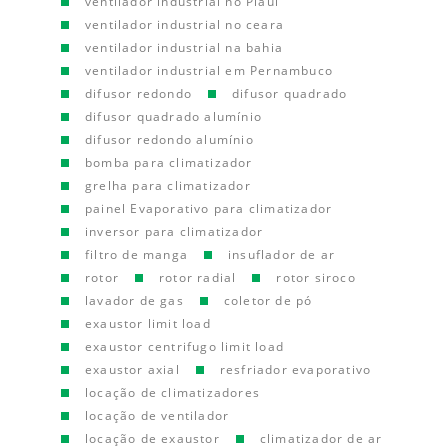
ventilador industrial no Piauí
ventilador industrial no ceara
ventilador industrial na bahia
ventilador industrial em Pernambuco
difusor redondo
difusor quadrado
difusor quadrado alumínio
difusor redondo alumínio
bomba para climatizador
grelha para climatizador
painel Evaporativo para climatizador
inversor para climatizador
filtro de manga
insuflador de ar
rotor
rotor radial
rotor siroco
lavador de gas
coletor de pó
exaustor limit load
exaustor centrifugo limit load
exaustor axial
resfriador evaporativo
locação de climatizadores
locação de ventilador
locação de exaustor
climatizador de ar