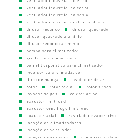
ventilador industrial no Piauí
ventilador industrial no ceara
ventilador industrial na bahia
ventilador industrial em Pernambuco
difusor redondo
difusor quadrado
difusor quadrado alumínio
difusor redondo alumínio
bomba para climatizador
grelha para climatizador
painel Evaporativo para climatizador
inversor para climatizador
filtro de manga
insuflador de ar
rotor
rotor radial
rotor siroco
lavador de gas
coletor de pó
exaustor limit load
exaustor centrifugo limit load
exaustor axial
resfriador evaporativo
locação de climatizadores
locação de ventilador
locação de exaustor
climatizador de ar