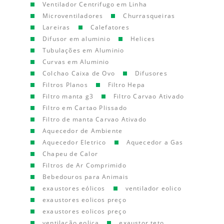
Ventilador Centrifugo em Linha
Microventiladores
Churrasqueiras
Lareiras
Calefatores
Difusor em aluminio
Helices
Tubulações em Aluminio
Curvas em Aluminio
Colchao Caixa de Ovo
Difusores
Filtros Planos
Filtro Hepa
Filtro manta g3
Filtro Carvao Ativado
Filtro em Cartao Plissado
Filtro de manta Carvao Ativado
Aquecedor de Ambiente
Aquecedor Eletrico
Aquecedor a Gas
Chapeu de Calor
Filtros de Ar Comprimido
Bebedouros para Animais
exaustores eólicos
ventilador eolico
exaustores eolicos preço
exaustores eolicos preço
ventilação eolica
exaustor teto