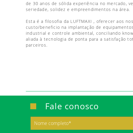
de 30 anos de sólida experiência no mercado, 
seriedade, solidez e empreendimentos na área.
Esta é a filosofia da LUFTMAXI , oferecer aos no
custo/beneficio na implantação de equipamentos
industrial e controle ambiental, conciliando kno
aliada à tecnologia de ponta para a satisfação to
parceiros.
Fale conosco