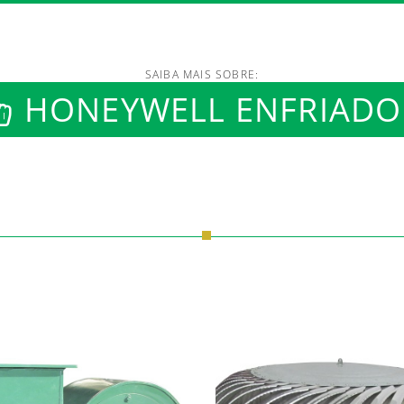
SAIBA MAIS SOBRE:
/www.luftmaxi.com.br/in
HONEYWELL ENFRIADO