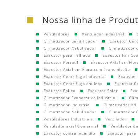
Nossa linha de Produ
Ventiladores
Ventilador industrial
Climatizador umidificador
Exaustor Cen
Climatizador Nebulizador
Climatizador
Exaustor para Telhado
Exaustor Fan Coo
Exaustor Portatil
Exaustor Axial em Fibr
Exaustor Axial em Fibra com Transmissão
Exaustor Centrifugo Industrial
Exaustor 
Exaustor Centrifugo em Inox
Exaustor C
Exaustor Eolico
Exaustor Solar
Exa
Climatizador Evaporativo Industrial
Clim
Climatizador Industrial
Climatizador Adi
Climatizador Nebulizador
Climatizador 
Ventiladores Industriais
Ventilador
Ventilador axial Comercial
Ventilador d
Exaustor contra Incêndio
Exaustor para 