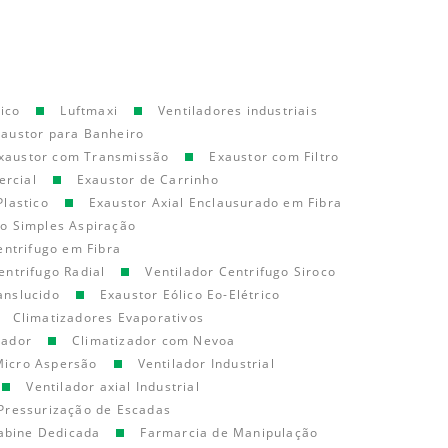
ico
Luftmaxi
Ventiladores industriais
xaustor para Banheiro
xaustor com Transmissão
Exaustor com Filtro
ercial
Exaustor de Carrinho
Plastico
Exaustor Axial Enclausurado em Fibra
go Simples Aspiração
entrifugo em Fibra
entrifugo Radial
Ventilador Centrifugo Siroco
anslucido
Exaustor Eólico Eo-Elétrico
Climatizadores Evaporativos
cador
Climatizador com Nevoa
Micro Aspersão
Ventilador Industrial
Ventilador axial Industrial
Pressurização de Escadas
abine Dedicada
Farmarcia de Manipulação