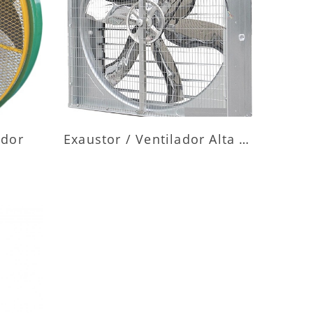
ES
MAIS INFORMAÇÕES
ador
Exaustor / Ventilador Alta Vazão
ES