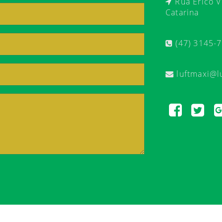
Rua Érico Ve
Catarina
(47) 3145-
luftmaxi@l