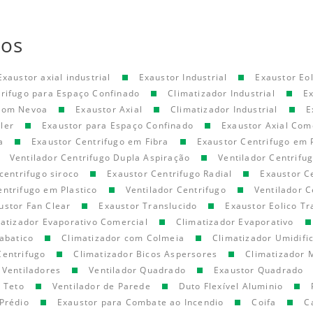
tos
Exaustor axial industrial
Exaustor Industrial
Exaustor Eol
trifugo para Espaço Confinado
Climatizador Industrial
E
 com Nevoa
Exaustor Axial
Climatizador Industrial
E
ler
Exaustor para Espaço Confinado
Exaustor Axial Com
a
Exaustor Centrifugo em Fibra
Exaustor Centrifugo em 
Ventilador Centrifugo Dupla Aspiração
Ventilador Centrifu
centrifugo siroco
Exaustor Centrifugo Radial
Exaustor C
entrifugo em Plastico
Ventilador Centrifugo
Ventilador C
ustor Fan Clear
Exaustor Translucido
Exaustor Eolico Tr
atizador Evaporativo Comercial
Climatizador Evaporativo
abatico
Climatizador com Colmeia
Climatizador Umidifi
Centrifugo
Climatizador Bicos Aspersores
Climatizador 
Ventiladores
Ventilador Quadrado
Exaustor Quadrado
e Teto
Ventilador de Parede
Duto Flexível Aluminio
Prédio
Exaustor para Combate ao Incendio
Coifa
C