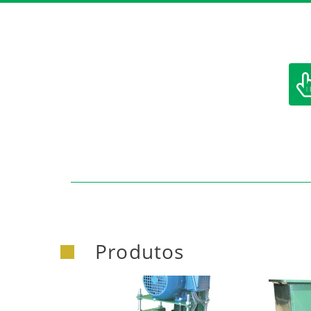
https:/
Produtos