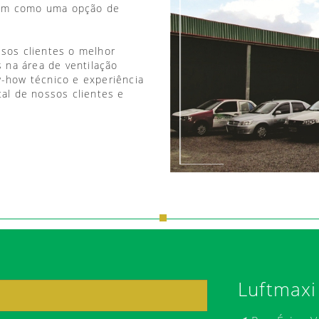
vem como uma opção de
ssos clientes o melhor
 na área de ventilação
w-how técnico e experiência
tal de nossos clientes e
Luftmaxi