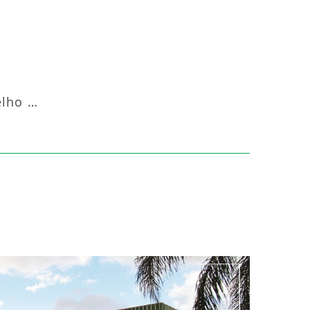
Aquecedor Infravermelho Pedestal Luft-20000