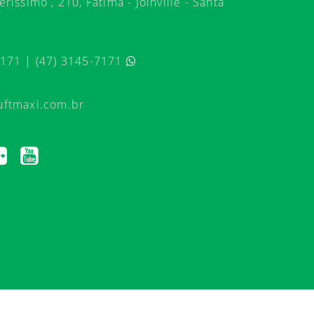
ríssimo , 210, Fátima - Joinville - Santa
7171 | (47) 3145-7171
uftmaxi.com.br