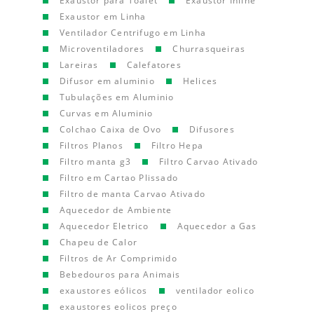
Exaustor para Toalet
Exaustor Inline
Exaustor em Linha
Ventilador Centrifugo em Linha
Microventiladores
Churrasqueiras
Lareiras
Calefatores
Difusor em aluminio
Helices
Tubulações em Aluminio
Curvas em Aluminio
Colchao Caixa de Ovo
Difusores
Filtros Planos
Filtro Hepa
Filtro manta g3
Filtro Carvao Ativado
Filtro em Cartao Plissado
Filtro de manta Carvao Ativado
Aquecedor de Ambiente
Aquecedor Eletrico
Aquecedor a Gas
Chapeu de Calor
Filtros de Ar Comprimido
Bebedouros para Animais
exaustores eólicos
ventilador eolico
exaustores eolicos preço