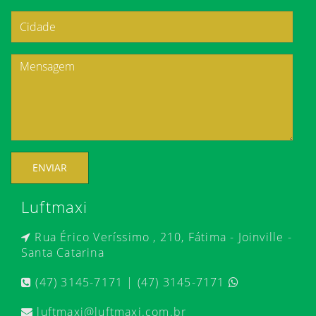
ENVIAR
Luftmaxi
Rua Érico Veríssimo , 210, Fátima - Joinville -
Santa Catarina
(47) 3145-7171 | (47) 3145-7171
luftmaxi@luftmaxi.com.br