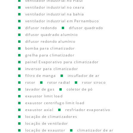
ventilador industrial no Piauí
ventilador industrial no ceara
ventilador industrial na bahia
ventilador industrial em Pernambuco
difusor redondo
difusor quadrado
difusor quadrado alumínio
difusor redondo alumínio
bomba para climatizador
grelha para climatizador
painel Evaporativo para climatizador
inversor para climatizador
filtro de manga
insuflador de ar
rotor
rotor radial
rotor siroco
lavador de gas
coletor de pó
exaustor limit load
exaustor centrifugo limit load
exaustor axial
resfriador evaporativo
locação de climatizadores
locação de ventilador
locação de exaustor
climatizador de ar