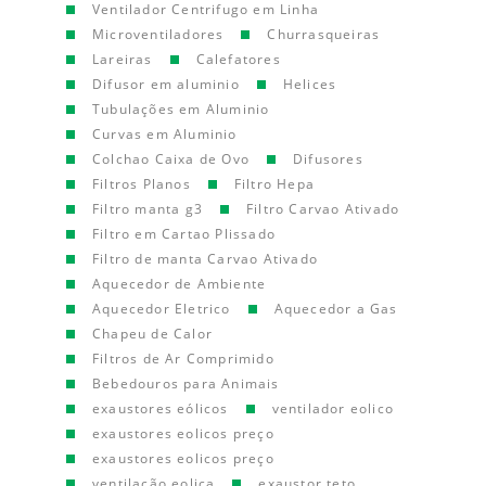
Ventilador Centrifugo em Linha
Microventiladores
Churrasqueiras
Lareiras
Calefatores
Difusor em aluminio
Helices
Tubulações em Aluminio
Curvas em Aluminio
Colchao Caixa de Ovo
Difusores
Filtros Planos
Filtro Hepa
Filtro manta g3
Filtro Carvao Ativado
Filtro em Cartao Plissado
Filtro de manta Carvao Ativado
Aquecedor de Ambiente
Aquecedor Eletrico
Aquecedor a Gas
Chapeu de Calor
Filtros de Ar Comprimido
Bebedouros para Animais
exaustores eólicos
ventilador eolico
exaustores eolicos preço
exaustores eolicos preço
ventilação eolica
exaustor teto