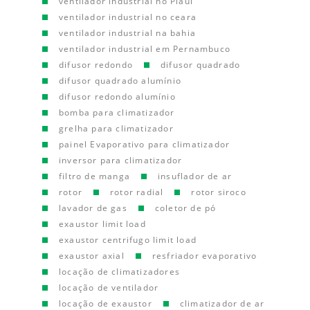
ventilador industrial no Piauí
ventilador industrial no ceara
ventilador industrial na bahia
ventilador industrial em Pernambuco
difusor redondo
difusor quadrado
difusor quadrado alumínio
difusor redondo alumínio
bomba para climatizador
grelha para climatizador
painel Evaporativo para climatizador
inversor para climatizador
filtro de manga
insuflador de ar
rotor
rotor radial
rotor siroco
lavador de gas
coletor de pó
exaustor limit load
exaustor centrifugo limit load
exaustor axial
resfriador evaporativo
locação de climatizadores
locação de ventilador
locação de exaustor
climatizador de ar