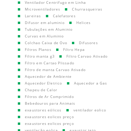
Ventilador Centrifugo em Linha
Microventiladores
Churrasqueiras
Lareiras
Calefatores
Difusor em aluminio
Helices
Tubulações em Aluminio
Curvas em Aluminio
Colchao Caixa de Ovo
Difusores
Filtros Planos
Filtro Hepa
Filtro manta g3
Filtro Carvao Ativado
Filtro em Cartao Plissado
Filtro de manta Carvao Ativado
Aquecedor de Ambiente
Aquecedor Eletrico
Aquecedor a Gas
Chapeu de Calor
Filtros de Ar Comprimido
Bebedouros para Animais
exaustores eólicos
ventilador eolico
exaustores eolicos preço
exaustores eolicos preço
ventilação eolica
exaustor teto