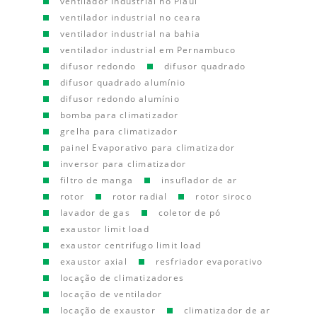
ventilador industrial no Piauí
ventilador industrial no ceara
ventilador industrial na bahia
ventilador industrial em Pernambuco
difusor redondo
difusor quadrado
difusor quadrado alumínio
difusor redondo alumínio
bomba para climatizador
grelha para climatizador
painel Evaporativo para climatizador
inversor para climatizador
filtro de manga
insuflador de ar
rotor
rotor radial
rotor siroco
lavador de gas
coletor de pó
exaustor limit load
exaustor centrifugo limit load
exaustor axial
resfriador evaporativo
locação de climatizadores
locação de ventilador
locação de exaustor
climatizador de ar