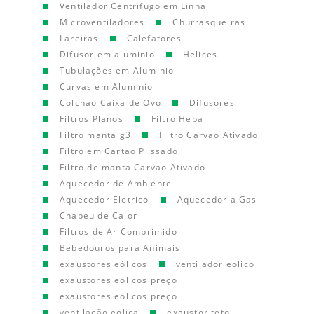
Ventilador Centrifugo em Linha
Microventiladores
Churrasqueiras
Lareiras
Calefatores
Difusor em aluminio
Helices
Tubulações em Aluminio
Curvas em Aluminio
Colchao Caixa de Ovo
Difusores
Filtros Planos
Filtro Hepa
Filtro manta g3
Filtro Carvao Ativado
Filtro em Cartao Plissado
Filtro de manta Carvao Ativado
Aquecedor de Ambiente
Aquecedor Eletrico
Aquecedor a Gas
Chapeu de Calor
Filtros de Ar Comprimido
Bebedouros para Animais
exaustores eólicos
ventilador eolico
exaustores eolicos preço
exaustores eolicos preço
ventilação eolica
exaustor teto