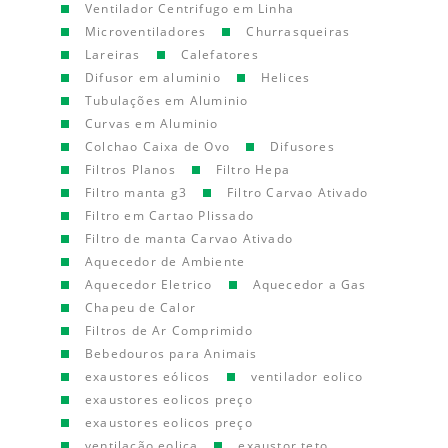
Ventilador Centrifugo em Linha
Microventiladores
Churrasqueiras
Lareiras
Calefatores
Difusor em aluminio
Helices
Tubulações em Aluminio
Curvas em Aluminio
Colchao Caixa de Ovo
Difusores
Filtros Planos
Filtro Hepa
Filtro manta g3
Filtro Carvao Ativado
Filtro em Cartao Plissado
Filtro de manta Carvao Ativado
Aquecedor de Ambiente
Aquecedor Eletrico
Aquecedor a Gas
Chapeu de Calor
Filtros de Ar Comprimido
Bebedouros para Animais
exaustores eólicos
ventilador eolico
exaustores eolicos preço
exaustores eolicos preço
ventilação eolica
exaustor teto