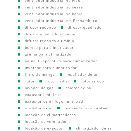
ventilador industrial no Piauí
ventilador industrial no ceara
ventilador industrial na bahia
ventilador industrial em Pernambuco
difusor redondo
difusor quadrado
difusor quadrado alumínio
difusor redondo alumínio
bomba para climatizador
grelha para climatizador
painel Evaporativo para climatizador
inversor para climatizador
filtro de manga
insuflador de ar
rotor
rotor radial
rotor siroco
lavador de gas
coletor de pó
exaustor limit load
exaustor centrifugo limit load
exaustor axial
resfriador evaporativo
locação de climatizadores
locação de ventilador
locação de exaustor
climatizador de ar