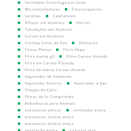
Ventilador Centrifugo em Linha
Microventiladores
Churrasqueiras
Lareiras
Calefatores
Difusor em aluminio
Helices
Tubulações em Aluminio
Curvas em Aluminio
Colchao Caixa de Ovo
Difusores
Filtros Planos
Filtro Hepa
Filtro manta g3
Filtro Carvao Ativado
Filtro em Cartao Plissado
Filtro de manta Carvao Ativado
Aquecedor de Ambiente
Aquecedor Eletrico
Aquecedor a Gas
Chapeu de Calor
Filtros de Ar Comprimido
Bebedouros para Animais
exaustores eólicos
ventilador eolico
exaustores eolicos preço
exaustores eolicos preço
ventilação eolica
exaustor teto