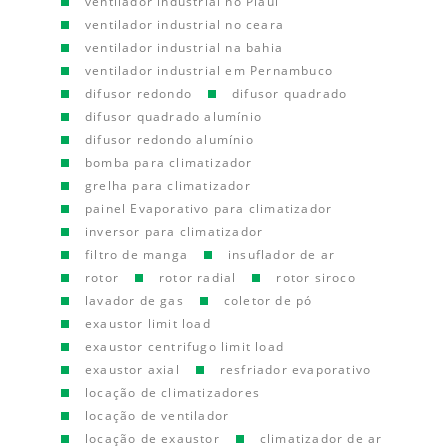
ventilador industrial no Piauí
ventilador industrial no ceara
ventilador industrial na bahia
ventilador industrial em Pernambuco
difusor redondo
difusor quadrado
difusor quadrado alumínio
difusor redondo alumínio
bomba para climatizador
grelha para climatizador
painel Evaporativo para climatizador
inversor para climatizador
filtro de manga
insuflador de ar
rotor
rotor radial
rotor siroco
lavador de gas
coletor de pó
exaustor limit load
exaustor centrifugo limit load
exaustor axial
resfriador evaporativo
locação de climatizadores
locação de ventilador
locação de exaustor
climatizador de ar