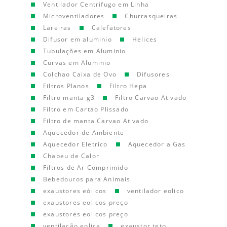
Ventilador Centrifugo em Linha
Microventiladores
Churrasqueiras
Lareiras
Calefatores
Difusor em aluminio
Helices
Tubulações em Aluminio
Curvas em Aluminio
Colchao Caixa de Ovo
Difusores
Filtros Planos
Filtro Hepa
Filtro manta g3
Filtro Carvao Ativado
Filtro em Cartao Plissado
Filtro de manta Carvao Ativado
Aquecedor de Ambiente
Aquecedor Eletrico
Aquecedor a Gas
Chapeu de Calor
Filtros de Ar Comprimido
Bebedouros para Animais
exaustores eólicos
ventilador eolico
exaustores eolicos preço
exaustores eolicos preço
ventilação eolica
exaustor teto