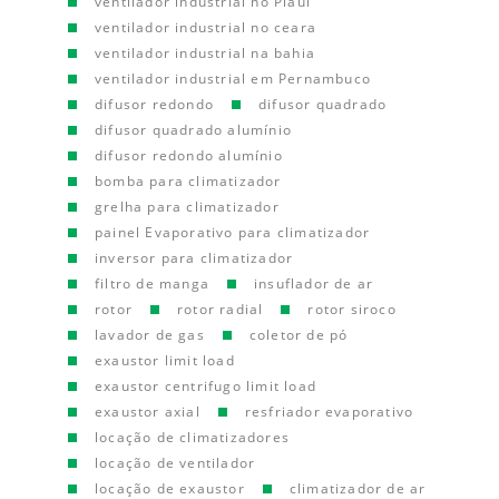
ventilador industrial no Piauí
ventilador industrial no ceara
ventilador industrial na bahia
ventilador industrial em Pernambuco
difusor redondo
difusor quadrado
difusor quadrado alumínio
difusor redondo alumínio
bomba para climatizador
grelha para climatizador
painel Evaporativo para climatizador
inversor para climatizador
filtro de manga
insuflador de ar
rotor
rotor radial
rotor siroco
lavador de gas
coletor de pó
exaustor limit load
exaustor centrifugo limit load
exaustor axial
resfriador evaporativo
locação de climatizadores
locação de ventilador
locação de exaustor
climatizador de ar