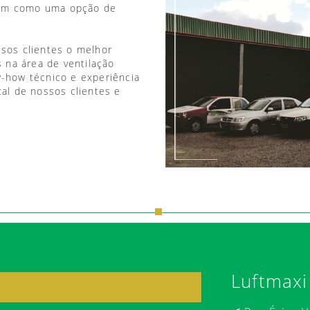
vem como uma opção de
ssos clientes o melhor
 na área de ventilação
w-how técnico e experiência
tal de nossos clientes e
Luftmaxi