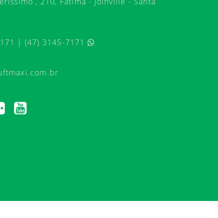
ríssimo , 210, Fátima - Joinville - Santa
7171 | (47) 3145-7171
uftmaxi.com.br