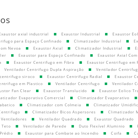
tos
Exaustor axial industrial
Exaustor Industrial
Exaustor Eol
trifugo para Espaço Confinado
Climatizador Industrial
E
 com Nevoa
Exaustor Axial
Climatizador Industrial
E
ler
Exaustor para Espaço Confinado
Exaustor Axial Com
a
Exaustor Centrifugo em Fibra
Exaustor Centrifugo em 
Ventilador Centrifugo Dupla Aspiração
Ventilador Centrifu
centrifugo siroco
Exaustor Centrifugo Radial
Exaustor C
entrifugo em Plastico
Ventilador Centrifugo
Ventilador C
ustor Fan Clear
Exaustor Translucido
Exaustor Eolico Tr
atizador Evaporativo Comercial
Climatizador Evaporativo
abatico
Climatizador com Colmeia
Climatizador Umidifi
Centrifugo
Climatizador Bicos Aspersores
Climatizador 
Ventiladores
Ventilador Quadrado
Exaustor Quadrado
e Teto
Ventilador de Parede
Duto Flexível Aluminio
Prédio
Exaustor para Combate ao Incendio
Coifa
C