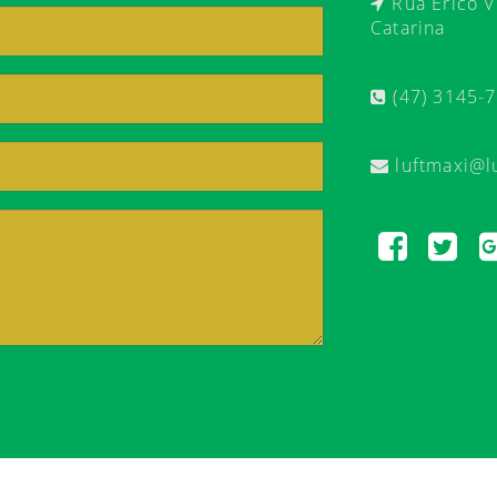
Rua Érico Ve
Catarina
(47) 3145-
luftmaxi@l