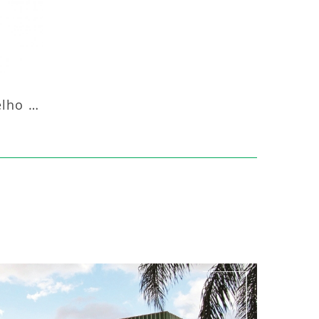
Aquecedor Infravermelho Pedestal Luft-20000