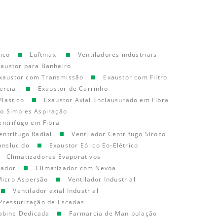
ico
Luftmaxi
Ventiladores industriais
xaustor para Banheiro
xaustor com Transmissão
Exaustor com Filtro
ercial
Exaustor de Carrinho
Plastico
Exaustor Axial Enclausurado em Fibra
go Simples Aspiração
entrifugo em Fibra
entrifugo Radial
Ventilador Centrifugo Siroco
anslucido
Exaustor Eólico Eo-Elétrico
Climatizadores Evaporativos
cador
Climatizador com Nevoa
Micro Aspersão
Ventilador Industrial
Ventilador axial Industrial
Pressurização de Escadas
abine Dedicada
Farmarcia de Manipulação