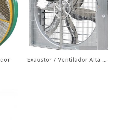
ES
MAIS INFORMAÇÕES
ador
Exaustor / Ventilador Alta Vazão
ES