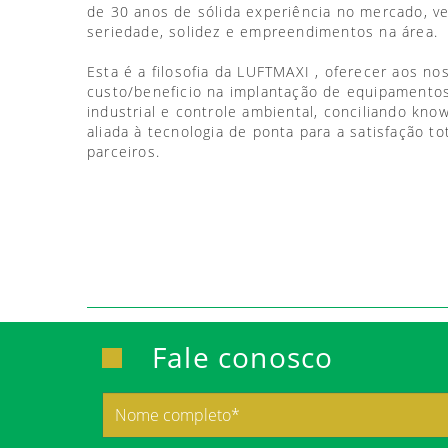
de 30 anos de sólida experiência no mercado, 
seriedade, solidez e empreendimentos na área.
Esta é a filosofia da LUFTMAXI , oferecer aos no
custo/beneficio na implantação de equipamentos
industrial e controle ambiental, conciliando kno
aliada à tecnologia de ponta para a satisfação to
parceiros.
Fale conosco