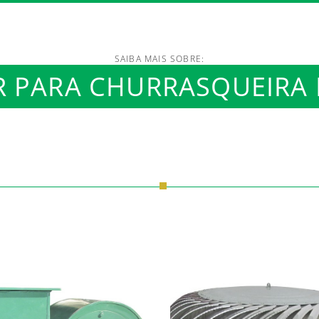
SAIBA MAIS SOBRE:
/www.luftmaxi.com.br/in
 PARA CHURRASQUEIRA 