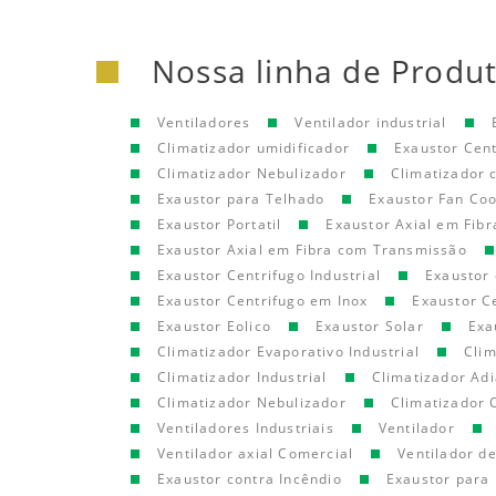
Nossa linha de Produ
Ventiladores
Ventilador industrial
Climatizador umidificador
Exaustor Cen
Climatizador Nebulizador
Climatizador
Exaustor para Telhado
Exaustor Fan Coo
Exaustor Portatil
Exaustor Axial em Fibr
Exaustor Axial em Fibra com Transmissão
Exaustor Centrifugo Industrial
Exaustor 
Exaustor Centrifugo em Inox
Exaustor C
Exaustor Eolico
Exaustor Solar
Exa
Climatizador Evaporativo Industrial
Clim
Climatizador Industrial
Climatizador Adi
Climatizador Nebulizador
Climatizador 
Ventiladores Industriais
Ventilador
Ventilador axial Comercial
Ventilador d
Exaustor contra Incêndio
Exaustor para 