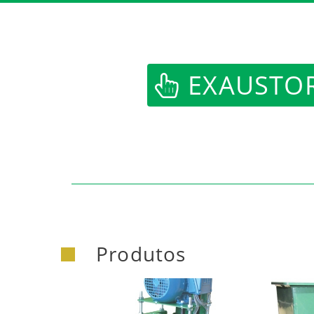
https:/
EXAUSTOR
Produtos