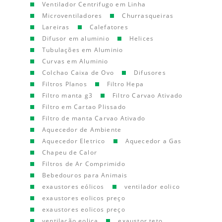
Ventilador Centrifugo em Linha
Microventiladores
Churrasqueiras
Lareiras
Calefatores
Difusor em aluminio
Helices
Tubulações em Aluminio
Curvas em Aluminio
Colchao Caixa de Ovo
Difusores
Filtros Planos
Filtro Hepa
Filtro manta g3
Filtro Carvao Ativado
Filtro em Cartao Plissado
Filtro de manta Carvao Ativado
Aquecedor de Ambiente
Aquecedor Eletrico
Aquecedor a Gas
Chapeu de Calor
Filtros de Ar Comprimido
Bebedouros para Animais
exaustores eólicos
ventilador eolico
exaustores eolicos preço
exaustores eolicos preço
ventilação eolica
exaustor teto