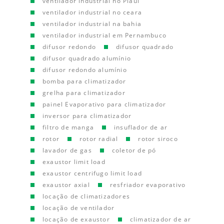
ventilador industrial no Piauí
ventilador industrial no ceara
ventilador industrial na bahia
ventilador industrial em Pernambuco
difusor redondo
difusor quadrado
difusor quadrado alumínio
difusor redondo alumínio
bomba para climatizador
grelha para climatizador
painel Evaporativo para climatizador
inversor para climatizador
filtro de manga
insuflador de ar
rotor
rotor radial
rotor siroco
lavador de gas
coletor de pó
exaustor limit load
exaustor centrifugo limit load
exaustor axial
resfriador evaporativo
locação de climatizadores
locação de ventilador
locação de exaustor
climatizador de ar