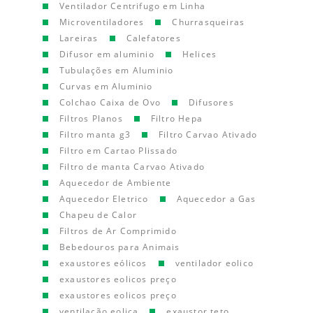
Ventilador Centrifugo em Linha
Microventiladores
Churrasqueiras
Lareiras
Calefatores
Difusor em aluminio
Helices
Tubulações em Aluminio
Curvas em Aluminio
Colchao Caixa de Ovo
Difusores
Filtros Planos
Filtro Hepa
Filtro manta g3
Filtro Carvao Ativado
Filtro em Cartao Plissado
Filtro de manta Carvao Ativado
Aquecedor de Ambiente
Aquecedor Eletrico
Aquecedor a Gas
Chapeu de Calor
Filtros de Ar Comprimido
Bebedouros para Animais
exaustores eólicos
ventilador eolico
exaustores eolicos preço
exaustores eolicos preço
ventilação eolica
exaustor teto