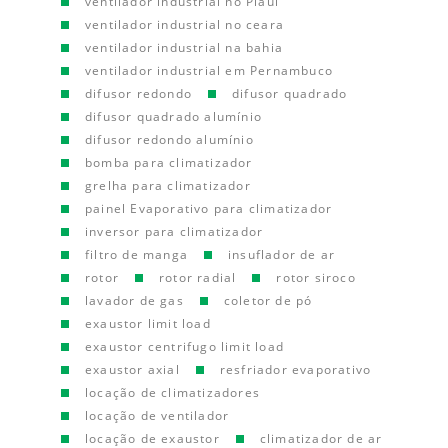
ventilador industrial no Piauí
ventilador industrial no ceara
ventilador industrial na bahia
ventilador industrial em Pernambuco
difusor redondo
difusor quadrado
difusor quadrado alumínio
difusor redondo alumínio
bomba para climatizador
grelha para climatizador
painel Evaporativo para climatizador
inversor para climatizador
filtro de manga
insuflador de ar
rotor
rotor radial
rotor siroco
lavador de gas
coletor de pó
exaustor limit load
exaustor centrifugo limit load
exaustor axial
resfriador evaporativo
locação de climatizadores
locação de ventilador
locação de exaustor
climatizador de ar