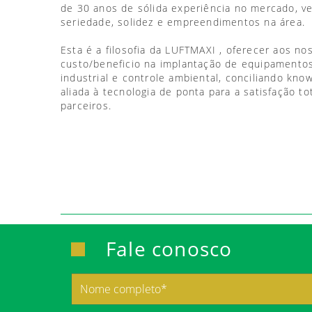
de 30 anos de sólida experiência no mercado, 
seriedade, solidez e empreendimentos na área.
Esta é a filosofia da LUFTMAXI , oferecer aos no
custo/beneficio na implantação de equipamentos
industrial e controle ambiental, conciliando kno
aliada à tecnologia de ponta para a satisfação to
parceiros.
Fale conosco