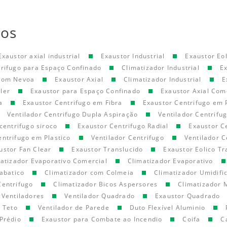
tos
Exaustor axial industrial
Exaustor Industrial
Exaustor Eol
trifugo para Espaço Confinado
Climatizador Industrial
E
 com Nevoa
Exaustor Axial
Climatizador Industrial
E
ler
Exaustor para Espaço Confinado
Exaustor Axial Com
a
Exaustor Centrifugo em Fibra
Exaustor Centrifugo em 
Ventilador Centrifugo Dupla Aspiração
Ventilador Centrifu
centrifugo siroco
Exaustor Centrifugo Radial
Exaustor C
entrifugo em Plastico
Ventilador Centrifugo
Ventilador C
ustor Fan Clear
Exaustor Translucido
Exaustor Eolico Tr
atizador Evaporativo Comercial
Climatizador Evaporativo
abatico
Climatizador com Colmeia
Climatizador Umidifi
Centrifugo
Climatizador Bicos Aspersores
Climatizador 
Ventiladores
Ventilador Quadrado
Exaustor Quadrado
e Teto
Ventilador de Parede
Duto Flexível Aluminio
Prédio
Exaustor para Combate ao Incendio
Coifa
C