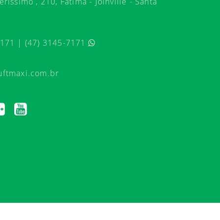
ríssimo , 210, Fátima - Joinville - Santa
7171 | (47) 3145-7171
uftmaxi.com.br