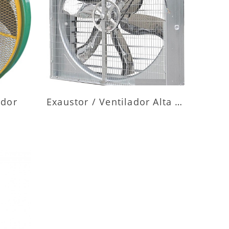
ES
MAIS INFORMAÇÕES
ador
Exaustor / Ventilador Alta Vazão
ES