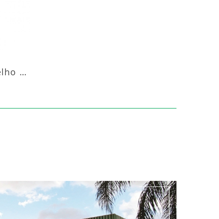
Aquecedor Infravermelho Pedestal Luft-20000