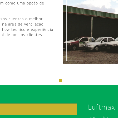
vem como uma opção de
ssos clientes o melhor
 na área de ventilação
w-how técnico e experiência
tal de nossos clientes e
Luftmaxi