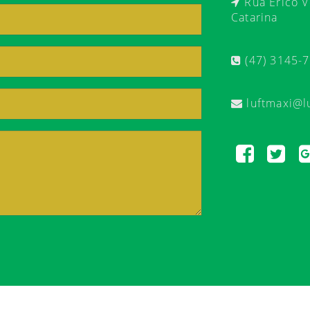
Rua Érico Ve
Catarina
(47) 3145-
luftmaxi@l