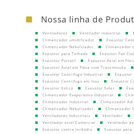
Nossa linha de Produ
Ventiladores
Ventilador industrial
Climatizador umidificador
Exaustor Cen
Climatizador Nebulizador
Climatizador
Exaustor para Telhado
Exaustor Fan Coo
Exaustor Portatil
Exaustor Axial em Fibr
Exaustor Axial em Fibra com Transmissão
Exaustor Centrifugo Industrial
Exaustor 
Exaustor Centrifugo em Inox
Exaustor C
Exaustor Eolico
Exaustor Solar
Exa
Climatizador Evaporativo Industrial
Clim
Climatizador Industrial
Climatizador Adi
Climatizador Nebulizador
Climatizador 
Ventiladores Industriais
Ventilador
Ventilador axial Comercial
Ventilador d
Exaustor contra Incêndio
Exaustor para 