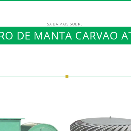
SAIBA MAIS SOBRE:
/www.luftmaxi.com.br/in
RO DE MANTA CARVAO A