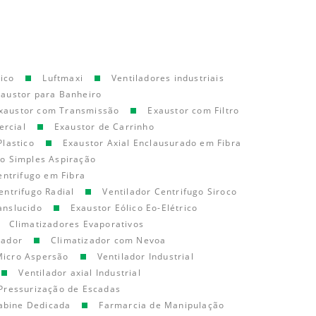
ico
Luftmaxi
Ventiladores industriais
xaustor para Banheiro
xaustor com Transmissão
Exaustor com Filtro
ercial
Exaustor de Carrinho
Plastico
Exaustor Axial Enclausurado em Fibra
go Simples Aspiração
entrifugo em Fibra
entrifugo Radial
Ventilador Centrifugo Siroco
anslucido
Exaustor Eólico Eo-Elétrico
Climatizadores Evaporativos
cador
Climatizador com Nevoa
Micro Aspersão
Ventilador Industrial
Ventilador axial Industrial
Pressurização de Escadas
abine Dedicada
Farmarcia de Manipulação