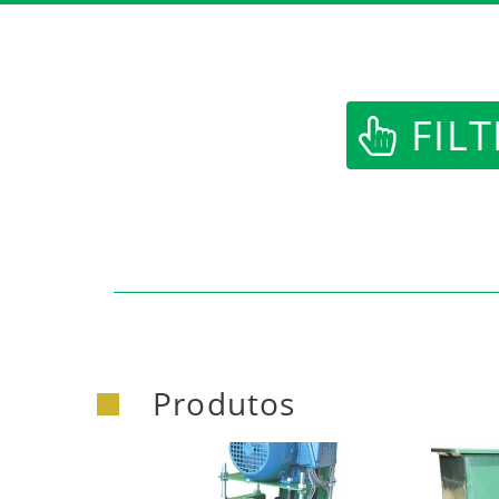
https:/
FILT
Produtos