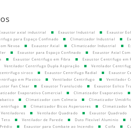
tos
Exaustor axial industrial
Exaustor Industrial
Exaustor Eol
trifugo para Espaço Confinado
Climatizador Industrial
E
 com Nevoa
Exaustor Axial
Climatizador Industrial
E
ler
Exaustor para Espaço Confinado
Exaustor Axial Com
a
Exaustor Centrifugo em Fibra
Exaustor Centrifugo em 
Ventilador Centrifugo Dupla Aspiração
Ventilador Centrifu
centrifugo siroco
Exaustor Centrifugo Radial
Exaustor C
entrifugo em Plastico
Ventilador Centrifugo
Ventilador C
ustor Fan Clear
Exaustor Translucido
Exaustor Eolico Tr
atizador Evaporativo Comercial
Climatizador Evaporativo
abatico
Climatizador com Colmeia
Climatizador Umidifi
Centrifugo
Climatizador Bicos Aspersores
Climatizador 
Ventiladores
Ventilador Quadrado
Exaustor Quadrado
e Teto
Ventilador de Parede
Duto Flexível Aluminio
Prédio
Exaustor para Combate ao Incendio
Coifa
C