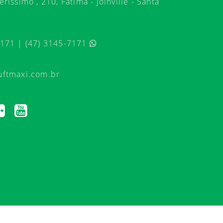
ríssimo , 210, Fátima - Joinville - Santa
7171 | (47) 3145-7171
uftmaxi.com.br