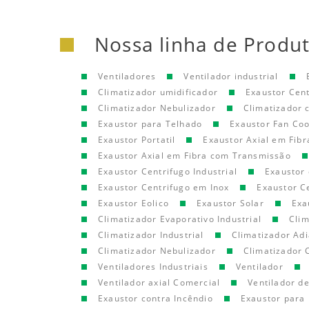
Nossa linha de Produ
Ventiladores
Ventilador industrial
Climatizador umidificador
Exaustor Cen
Climatizador Nebulizador
Climatizador
Exaustor para Telhado
Exaustor Fan Coo
Exaustor Portatil
Exaustor Axial em Fibr
Exaustor Axial em Fibra com Transmissão
Exaustor Centrifugo Industrial
Exaustor 
Exaustor Centrifugo em Inox
Exaustor C
Exaustor Eolico
Exaustor Solar
Exa
Climatizador Evaporativo Industrial
Clim
Climatizador Industrial
Climatizador Adi
Climatizador Nebulizador
Climatizador 
Ventiladores Industriais
Ventilador
Ventilador axial Comercial
Ventilador d
Exaustor contra Incêndio
Exaustor para 