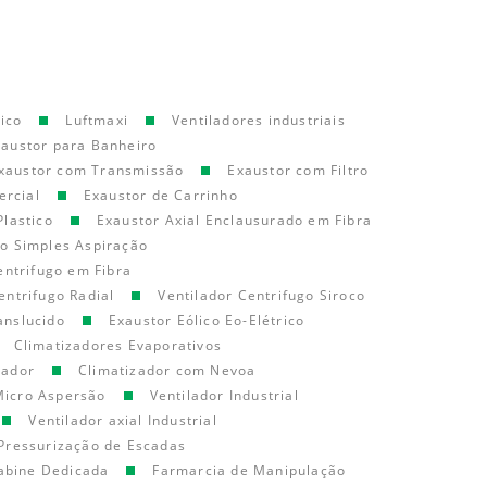
ico
Luftmaxi
Ventiladores industriais
xaustor para Banheiro
xaustor com Transmissão
Exaustor com Filtro
ercial
Exaustor de Carrinho
Plastico
Exaustor Axial Enclausurado em Fibra
go Simples Aspiração
entrifugo em Fibra
entrifugo Radial
Ventilador Centrifugo Siroco
anslucido
Exaustor Eólico Eo-Elétrico
Climatizadores Evaporativos
cador
Climatizador com Nevoa
Micro Aspersão
Ventilador Industrial
Ventilador axial Industrial
Pressurização de Escadas
abine Dedicada
Farmarcia de Manipulação