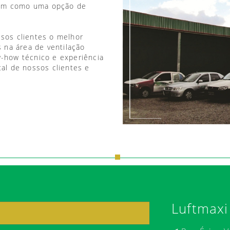
vem como uma opção de
ssos clientes o melhor
 na área de ventilação
w-how técnico e experiência
tal de nossos clientes e
Luftmaxi