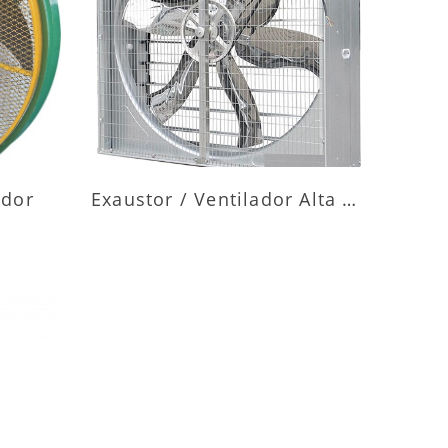
ES
MAIS INFORMAÇÕES
ador
Exaustor / Ventilador Alta Vazão
ES