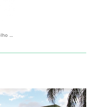
Aquecedor Infravermelho Pedestal Luft-20000