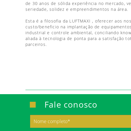
de 30 anos de sólida experiência no mercado, 
seriedade, solidez e empreendimentos na área.
Esta é a filosofia da LUFTMAXI , oferecer aos no
custo/beneficio na implantação de equipamentos
industrial e controle ambiental, conciliando kno
aliada à tecnologia de ponta para a satisfação to
parceiros.
Fale conosco