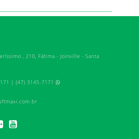
ríssimo , 210, Fátima - Joinville - Santa
7171 | (47) 3145-7171
uftmaxi.com.br