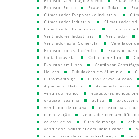
Exaustor Centrifugo em Inox
Exaustor C
Exaustor Eolico
Exaustor Solar
Exa
Climatizador Evaporativo Industrial
Clim
Climatizador Industrial
Climatizador Adi
Climatizador Nebulizador
Climatizador 
Ventiladores Industriais
Ventilador
Ventilador axial Comercial
Ventilador d
Exaustor contra Incêndio
Exaustor para 
Coifa Industrial
Coifa com Filtro
Co
Exaustor em Linha
Ventilador Centrifug
Helices
Tubulações em Aluminio
C
Filtro manta g3
Filtro Carvao Ativado
Aquecedor Eletrico
Aquecedor a Gas
ventilador eolico
exaustores eolicos pr
exaustor cozinha
eolica
exaustor d
ventilador de coluna
exaustor para chur
climatização
ventilador com umidificado
coletor de pó
filtro de manga
cabi
ventilador industrial com umidificador
v
climatizador de ar industrial preço
vent