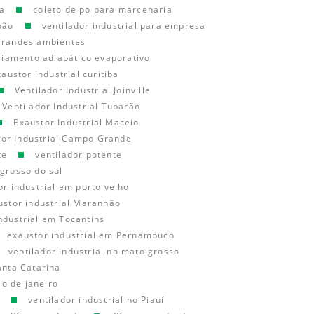
a
coleto de po para marcenaria
pão
ventilador industrial para empresa
 grandes ambientes
riamento adiabático evaporativo
xaustor industrial curitiba
Ventilador Industrial Joinville
Ventilador Industrial Tubarão
Exaustor Industrial Maceio
dor Industrial Campo Grande
te
ventilador potente
 grosso do sul
or industrial em porto velho
ustor industrial Maranhão
ndustrial em Tocantins
exaustor industrial em Pernambuco
ventilador industrial no mato grosso
anta Catarina
io de janeiro
o
ventilador industrial no Piauí