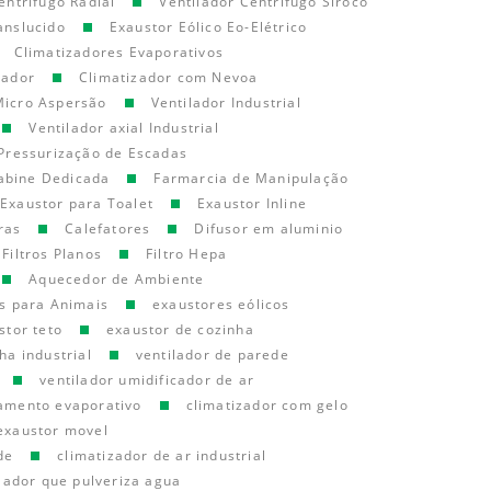
entrifugo Radial
Ventilador Centrifugo Siroco
anslucido
Exaustor Eólico Eo-Elétrico
Climatizadores Evaporativos
cador
Climatizador com Nevoa
Micro Aspersão
Ventilador Industrial
Ventilador axial Industrial
Pressurização de Escadas
abine Dedicada
Farmarcia de Manipulação
Exaustor para Toalet
Exaustor Inline
ras
Calefatores
Difusor em aluminio
Filtros Planos
Filtro Hepa
Aquecedor de Ambiente
s para Animais
exaustores eólicos
stor teto
exaustor de cozinha
ha industrial
ventilador de parede
ventilador umidificador de ar
iamento evaporativo
climatizador com gelo
exaustor movel
de
climatizador de ar industrial
lador que pulveriza agua