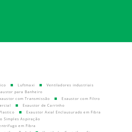
ico
Luftmaxi
Ventiladores industriais
xaustor para Banheiro
xaustor com Transmissão
Exaustor com Filtro
ercial
Exaustor de Carrinho
Plastico
Exaustor Axial Enclausurado em Fibra
go Simples Aspiração
entrifugo em Fibra