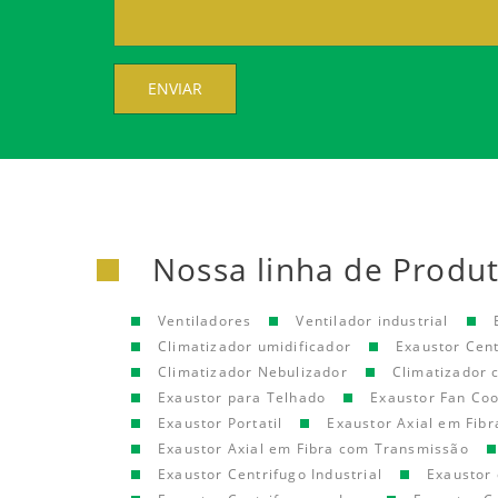
ENVIAR
Nossa linha de Produ
Ventiladores
Ventilador industrial
Climatizador umidificador
Exaustor Cen
Climatizador Nebulizador
Climatizador
Exaustor para Telhado
Exaustor Fan Coo
Exaustor Portatil
Exaustor Axial em Fibr
Exaustor Axial em Fibra com Transmissão
Exaustor Centrifugo Industrial
Exaustor 