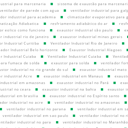
dustrial para marcenaria
sistema de exaustão para marcenari
ventilador de parede com agua
ventilador industrial para gal
ador industrial para academia
climatizador evaporativo para
matização Adiabatica
resfriamento adiabático do ar
resf
or eolico como funciona
exaustor industrial são paulo
e
r industrial rio de janeiro
exaustor industrial minas gerais
or Industrial Curitiba
Ventilador Industrial Rio de Janeiro
lador Industrial Belo horizonte
Exaustor Industrial Alagoas
r Industrial Cuiaba
Ventilador Industrial Cuiaba
Ventila
para fumaca de solda
exaustor para solda
ventilador for
stor industrial no rio grande do sul
exaustor industrial mato
r industrial Acre
exaustor industrial em Manaus
exaust
 industrial em amazonas
exaustor industrial no Pará
exa
ustrial no ceara
exaustor industrial na bahia
exaustor i
ndustrial em brasilia
exaustor industrial no Espírito santo
lador industrial no acre
ventilador industrial no amazonas
ventilador industrial no parana
ventilador industrial em s
ventilador industrial em sao paulo
ventilador industrial no r
entilador industrial no para
ventilador industrial no Maranhã