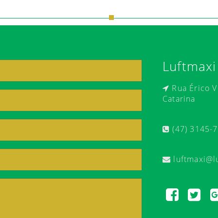
Luftmaxi
Rua Érico Ve
Catarina
(47) 3145-
luftmaxi@l