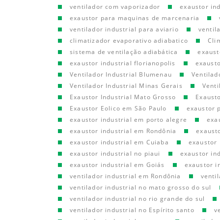
ventilador com vaporizador
exaustor in
exaustor para maquinas de marcenaria
ventilador industrial para aviario
ventil
climatizador evaporativo adiabatico
Cli
sistema de ventilação adiabática
exaust
exaustor industrial florianopolis
exausto
Ventilador Industrial Blumenau
Ventilad
Ventilador Industrial Minas Gerais
Venti
Exaustor Industrial Mato Grosso
Exausto
Exaustor Eolico em São Paulo
exaustor 
exaustor industrial em porto alegre
exau
exaustor industrial em Rondônia
exausto
exaustor industrial em Cuiaba
exaustor
exaustor industrial no piaui
exaustor ind
exaustor industrial em Goiás
exaustor i
ventilador industrial em Rondônia
venti
ventilador industrial no mato grosso do sul
ventilador industrial no rio grande do sul
ventilador industrial no Espírito santo
v