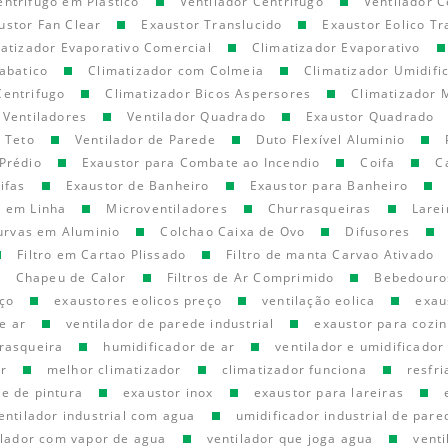
entrifugo em Plastico
Ventilador Centrifugo
Ventilador C
ustor Fan Clear
Exaustor Translucido
Exaustor Eolico Tr
atizador Evaporativo Comercial
Climatizador Evaporativo
abatico
Climatizador com Colmeia
Climatizador Umidifi
Centrifugo
Climatizador Bicos Aspersores
Climatizador 
Ventiladores
Ventilador Quadrado
Exaustor Quadrado
e Teto
Ventilador de Parede
Duto Flexível Aluminio
Prédio
Exaustor para Combate ao Incendio
Coifa
C
ifas
Exaustor de Banheiro
Exaustor para Banheiro
o em Linha
Microventiladores
Churrasqueiras
Larei
urvas em Aluminio
Colchao Caixa de Ovo
Difusores
Filtro em Cartao Plissado
Filtro de manta Carvao Ativado
Chapeu de Calor
Filtros de Ar Comprimido
Bebedouro
eço
exaustores eolicos preço
ventilação eolica
exau
e ar
ventilador de parede industrial
exaustor para cozin
rasqueira
humidificador de ar
ventilador e umidificador
r
melhor climatizador
climatizador funciona
resfr
ne de pintura
exaustor inox
exaustor para lareiras
entilador industrial com agua
umidificador industrial de pare
ilador com vapor de agua
ventilador que joga agua
venti