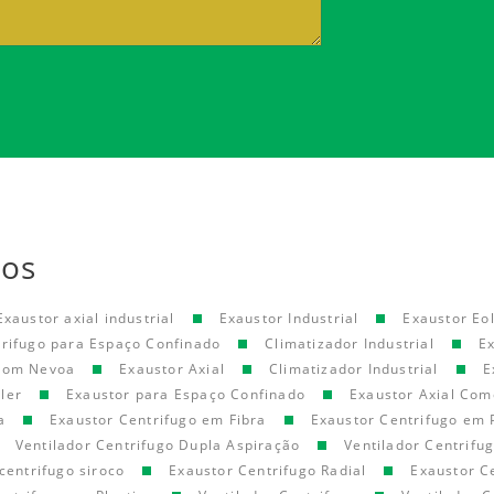
tos
Exaustor axial industrial
Exaustor Industrial
Exaustor Eol
trifugo para Espaço Confinado
Climatizador Industrial
E
 com Nevoa
Exaustor Axial
Climatizador Industrial
E
ler
Exaustor para Espaço Confinado
Exaustor Axial Com
a
Exaustor Centrifugo em Fibra
Exaustor Centrifugo em 
Ventilador Centrifugo Dupla Aspiração
Ventilador Centrifu
centrifugo siroco
Exaustor Centrifugo Radial
Exaustor C