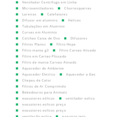
Ventilador Centrifugo em Linha
Microventiladores
Churrasqueiras
Lareiras
Calefatores
Difusor em aluminio
Helices
Tubulações em Aluminio
Curvas em Aluminio
Colchao Caixa de Ovo
Difusores
Filtros Planos
Filtro Hepa
Filtro manta g3
Filtro Carvao Ativado
Filtro em Cartao Plissado
Filtro de manta Carvao Ativado
Aquecedor de Ambiente
Aquecedor Eletrico
Aquecedor a Gas
Chapeu de Calor
Filtros de Ar Comprimido
Bebedouros para Animais
exaustores eólicos
ventilador eolico
exaustores eolicos preço
exaustores eolicos preço
ventilação eolica
exaustor teto