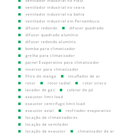
ventilador industrial no Piauí
ventilador industrial no ceara
ventilador industrial na bahia
ventilador industrial em Pernambuco
difusor redondo
difusor quadrado
difusor quadrado alumínio
difusor redondo alumínio
bomba para climatizador
grelha para climatizador
painel Evaporativo para climatizador
inversor para climatizador
filtro de manga
insuflador de ar
rotor
rotor radial
rotor siroco
lavador de gas
coletor de pó
exaustor limit load
exaustor centrifugo limit load
exaustor axial
resfriador evaporativo
locação de climatizadores
locação de ventilador
locação de exaustor
climatizador de ar