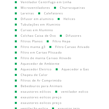
Ventilador Centrifugo em Linha
Microventiladores
Churrasqueiras
Lareiras
Calefatores
Difusor em aluminio
Helices
Tubulações em Aluminio
Curvas em Aluminio
Colchao Caixa de Ovo
Difusores
Filtros Planos
Filtro Hepa
Filtro manta g3
Filtro Carvao Ativado
Filtro em Cartao Plissado
Filtro de manta Carvao Ativado
Aquecedor de Ambiente
Aquecedor Eletrico
Aquecedor a Gas
Chapeu de Calor
Filtros de Ar Comprimido
Bebedouros para Animais
exaustores eólicos
ventilador eolico
exaustores eolicos preço
exaustores eolicos preço
ventilação eolica
exaustor teto