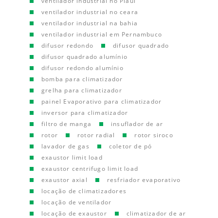
ventilador industrial no Piauí
ventilador industrial no ceara
ventilador industrial na bahia
ventilador industrial em Pernambuco
difusor redondo
difusor quadrado
difusor quadrado alumínio
difusor redondo alumínio
bomba para climatizador
grelha para climatizador
painel Evaporativo para climatizador
inversor para climatizador
filtro de manga
insuflador de ar
rotor
rotor radial
rotor siroco
lavador de gas
coletor de pó
exaustor limit load
exaustor centrifugo limit load
exaustor axial
resfriador evaporativo
locação de climatizadores
locação de ventilador
locação de exaustor
climatizador de ar