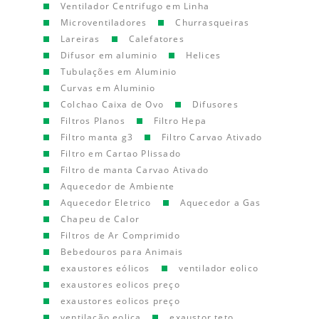
Ventilador Centrifugo em Linha
Microventiladores
Churrasqueiras
Lareiras
Calefatores
Difusor em aluminio
Helices
Tubulações em Aluminio
Curvas em Aluminio
Colchao Caixa de Ovo
Difusores
Filtros Planos
Filtro Hepa
Filtro manta g3
Filtro Carvao Ativado
Filtro em Cartao Plissado
Filtro de manta Carvao Ativado
Aquecedor de Ambiente
Aquecedor Eletrico
Aquecedor a Gas
Chapeu de Calor
Filtros de Ar Comprimido
Bebedouros para Animais
exaustores eólicos
ventilador eolico
exaustores eolicos preço
exaustores eolicos preço
ventilação eolica
exaustor teto