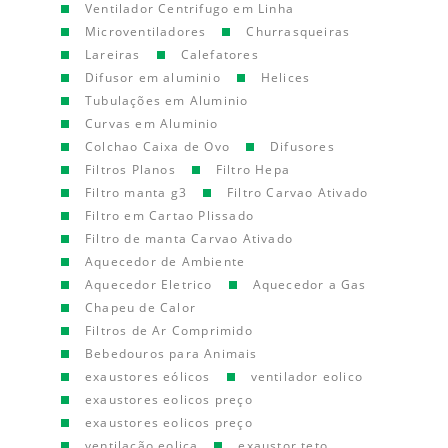
Ventilador Centrifugo em Linha
Microventiladores
Churrasqueiras
Lareiras
Calefatores
Difusor em aluminio
Helices
Tubulações em Aluminio
Curvas em Aluminio
Colchao Caixa de Ovo
Difusores
Filtros Planos
Filtro Hepa
Filtro manta g3
Filtro Carvao Ativado
Filtro em Cartao Plissado
Filtro de manta Carvao Ativado
Aquecedor de Ambiente
Aquecedor Eletrico
Aquecedor a Gas
Chapeu de Calor
Filtros de Ar Comprimido
Bebedouros para Animais
exaustores eólicos
ventilador eolico
exaustores eolicos preço
exaustores eolicos preço
ventilação eolica
exaustor teto