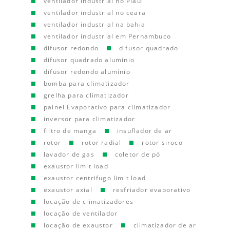
ventilador industrial no Piauí
ventilador industrial no ceara
ventilador industrial na bahia
ventilador industrial em Pernambuco
difusor redondo
difusor quadrado
difusor quadrado alumínio
difusor redondo alumínio
bomba para climatizador
grelha para climatizador
painel Evaporativo para climatizador
inversor para climatizador
filtro de manga
insuflador de ar
rotor
rotor radial
rotor siroco
lavador de gas
coletor de pó
exaustor limit load
exaustor centrifugo limit load
exaustor axial
resfriador evaporativo
locação de climatizadores
locação de ventilador
locação de exaustor
climatizador de ar