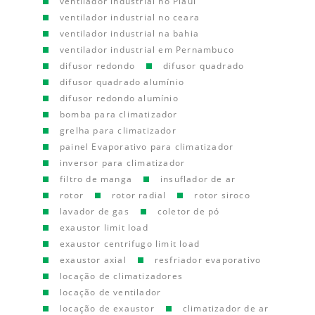
ventilador industrial no Piauí
ventilador industrial no ceara
ventilador industrial na bahia
ventilador industrial em Pernambuco
difusor redondo
difusor quadrado
difusor quadrado alumínio
difusor redondo alumínio
bomba para climatizador
grelha para climatizador
painel Evaporativo para climatizador
inversor para climatizador
filtro de manga
insuflador de ar
rotor
rotor radial
rotor siroco
lavador de gas
coletor de pó
exaustor limit load
exaustor centrifugo limit load
exaustor axial
resfriador evaporativo
locação de climatizadores
locação de ventilador
locação de exaustor
climatizador de ar