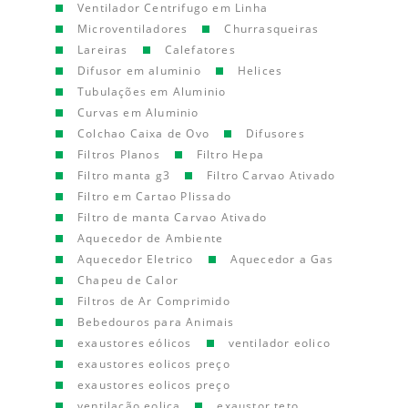
Ventilador Centrifugo em Linha
Microventiladores
Churrasqueiras
Lareiras
Calefatores
Difusor em aluminio
Helices
Tubulações em Aluminio
Curvas em Aluminio
Colchao Caixa de Ovo
Difusores
Filtros Planos
Filtro Hepa
Filtro manta g3
Filtro Carvao Ativado
Filtro em Cartao Plissado
Filtro de manta Carvao Ativado
Aquecedor de Ambiente
Aquecedor Eletrico
Aquecedor a Gas
Chapeu de Calor
Filtros de Ar Comprimido
Bebedouros para Animais
exaustores eólicos
ventilador eolico
exaustores eolicos preço
exaustores eolicos preço
ventilação eolica
exaustor teto