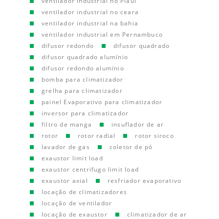
ventilador industrial no Piauí
ventilador industrial no ceara
ventilador industrial na bahia
ventilador industrial em Pernambuco
difusor redondo
difusor quadrado
difusor quadrado alumínio
difusor redondo alumínio
bomba para climatizador
grelha para climatizador
painel Evaporativo para climatizador
inversor para climatizador
filtro de manga
insuflador de ar
rotor
rotor radial
rotor siroco
lavador de gas
coletor de pó
exaustor limit load
exaustor centrifugo limit load
exaustor axial
resfriador evaporativo
locação de climatizadores
locação de ventilador
locação de exaustor
climatizador de ar