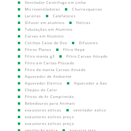
Ventilador Centrifugo em Linha
Microventiladores
Churrasqueiras
Lareiras
Calefatores
Difusor em aluminio
Helices
Tubulações em Aluminio
Curvas em Aluminio
Colchao Caixa de Ovo
Difusores
Filtros Planos
Filtro Hepa
Filtro manta g3
Filtro Carvao Ativado
Filtro em Cartao Plissado
Filtro de manta Carvao Ativado
Aquecedor de Ambiente
Aquecedor Eletrico
Aquecedor a Gas
Chapeu de Calor
Filtros de Ar Comprimido
Bebedouros para Animais
exaustores eólicos
ventilador eolico
exaustores eolicos preço
exaustores eolicos preço
ventilação eolica
exaustor teto