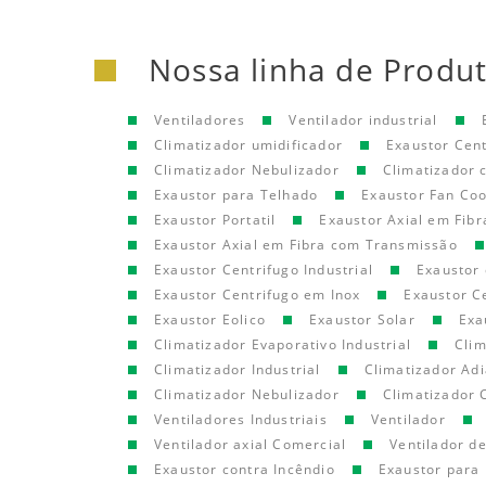
Nossa linha de Produ
Ventiladores
Ventilador industrial
Climatizador umidificador
Exaustor Cen
Climatizador Nebulizador
Climatizador
Exaustor para Telhado
Exaustor Fan Coo
Exaustor Portatil
Exaustor Axial em Fibr
Exaustor Axial em Fibra com Transmissão
Exaustor Centrifugo Industrial
Exaustor 
Exaustor Centrifugo em Inox
Exaustor C
Exaustor Eolico
Exaustor Solar
Exa
Climatizador Evaporativo Industrial
Clim
Climatizador Industrial
Climatizador Adi
Climatizador Nebulizador
Climatizador 
Ventiladores Industriais
Ventilador
Ventilador axial Comercial
Ventilador d
Exaustor contra Incêndio
Exaustor para 