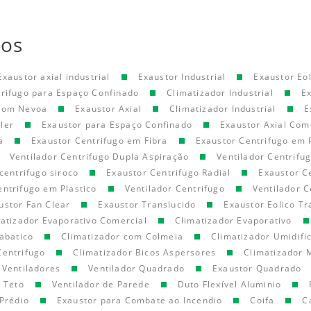
tos
Exaustor axial industrial
Exaustor Industrial
Exaustor Eol
trifugo para Espaço Confinado
Climatizador Industrial
E
 com Nevoa
Exaustor Axial
Climatizador Industrial
E
ler
Exaustor para Espaço Confinado
Exaustor Axial Com
a
Exaustor Centrifugo em Fibra
Exaustor Centrifugo em 
Ventilador Centrifugo Dupla Aspiração
Ventilador Centrifu
centrifugo siroco
Exaustor Centrifugo Radial
Exaustor C
entrifugo em Plastico
Ventilador Centrifugo
Ventilador C
ustor Fan Clear
Exaustor Translucido
Exaustor Eolico Tr
atizador Evaporativo Comercial
Climatizador Evaporativo
abatico
Climatizador com Colmeia
Climatizador Umidifi
Centrifugo
Climatizador Bicos Aspersores
Climatizador 
Ventiladores
Ventilador Quadrado
Exaustor Quadrado
e Teto
Ventilador de Parede
Duto Flexível Aluminio
Prédio
Exaustor para Combate ao Incendio
Coifa
C