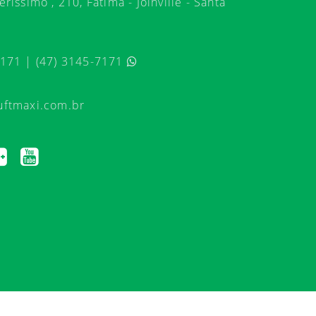
ríssimo , 210, Fátima - Joinville - Santa
7171 | (47) 3145-7171
uftmaxi.com.br