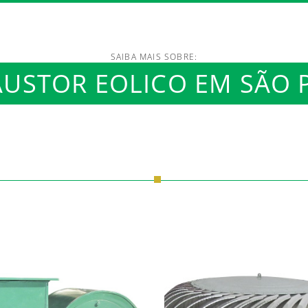
SAIBA MAIS SOBRE:
/www.luftmaxi.com.br/in
USTOR EOLICO EM SÃO 