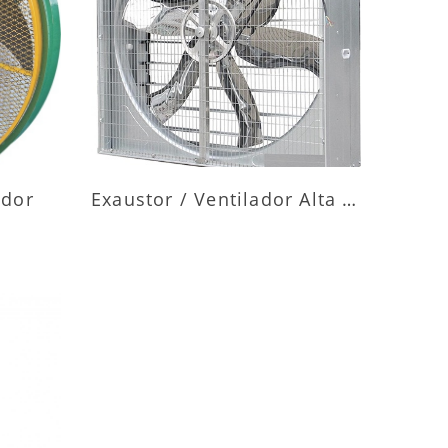
ES
MAIS INFORMAÇÕES
ador
Exaustor / Ventilador Alta Vazão
ES