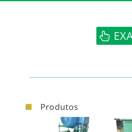
https:/
EXA
Produtos