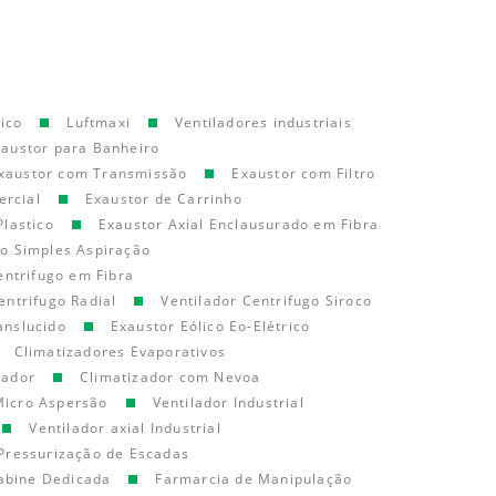
ico
Luftmaxi
Ventiladores industriais
xaustor para Banheiro
xaustor com Transmissão
Exaustor com Filtro
ercial
Exaustor de Carrinho
Plastico
Exaustor Axial Enclausurado em Fibra
go Simples Aspiração
entrifugo em Fibra
entrifugo Radial
Ventilador Centrifugo Siroco
anslucido
Exaustor Eólico Eo-Elétrico
Climatizadores Evaporativos
cador
Climatizador com Nevoa
Micro Aspersão
Ventilador Industrial
Ventilador axial Industrial
Pressurização de Escadas
abine Dedicada
Farmarcia de Manipulação