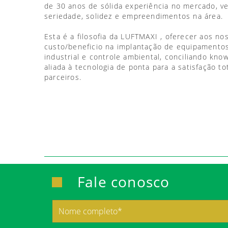
de 30 anos de sólida experiência no mercado, 
seriedade, solidez e empreendimentos na área.
Esta é a filosofia da LUFTMAXI , oferecer aos no
custo/beneficio na implantação de equipamentos
industrial e controle ambiental, conciliando kno
aliada à tecnologia de ponta para a satisfação to
parceiros.
Fale conosco