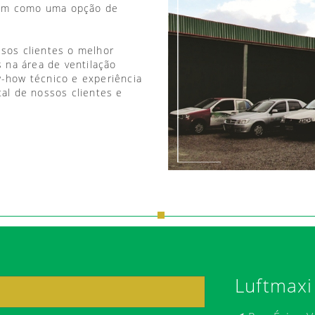
vem como uma opção de
ssos clientes o melhor
 na área de ventilação
w-how técnico e experiência
tal de nossos clientes e
Luftmaxi