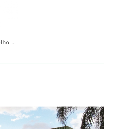
Aquecedor Infravermelho Pedestal Luft-20000