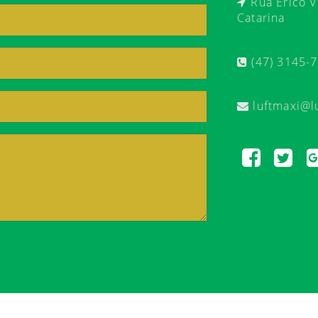
Rua Érico Ve
Catarina
(47) 3145-
luftmaxi@l