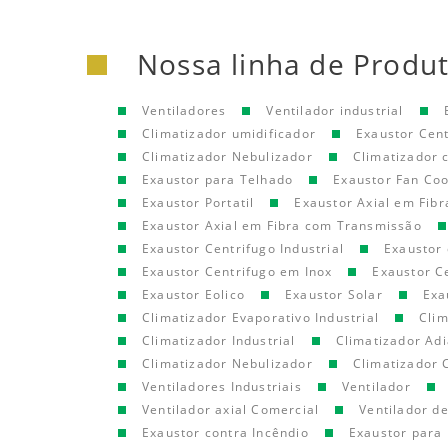
Nossa linha de Produ
Ventiladores
Ventilador industrial
Climatizador umidificador
Exaustor Cen
Climatizador Nebulizador
Climatizador
Exaustor para Telhado
Exaustor Fan Coo
Exaustor Portatil
Exaustor Axial em Fibr
Exaustor Axial em Fibra com Transmissão
Exaustor Centrifugo Industrial
Exaustor 
Exaustor Centrifugo em Inox
Exaustor C
Exaustor Eolico
Exaustor Solar
Exa
Climatizador Evaporativo Industrial
Clim
Climatizador Industrial
Climatizador Adi
Climatizador Nebulizador
Climatizador 
Ventiladores Industriais
Ventilador
Ventilador axial Comercial
Ventilador d
Exaustor contra Incêndio
Exaustor para 