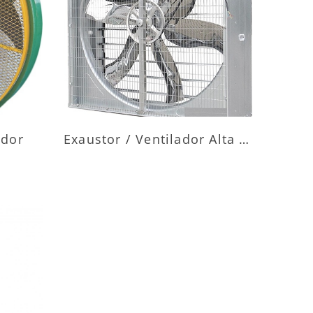
ES
MAIS INFORMAÇÕES
ador
Exaustor / Ventilador Alta Vazão
ES