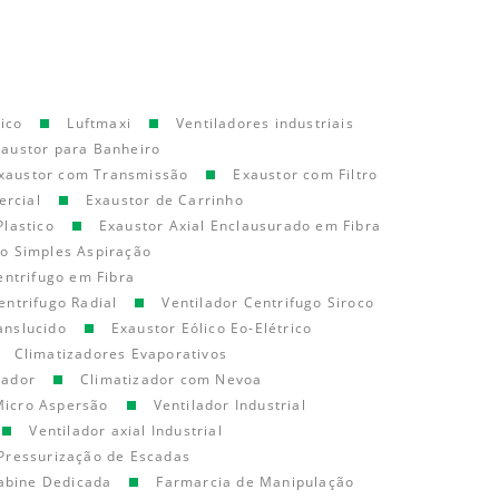
ico
Luftmaxi
Ventiladores industriais
xaustor para Banheiro
xaustor com Transmissão
Exaustor com Filtro
ercial
Exaustor de Carrinho
Plastico
Exaustor Axial Enclausurado em Fibra
go Simples Aspiração
entrifugo em Fibra
entrifugo Radial
Ventilador Centrifugo Siroco
anslucido
Exaustor Eólico Eo-Elétrico
Climatizadores Evaporativos
cador
Climatizador com Nevoa
Micro Aspersão
Ventilador Industrial
Ventilador axial Industrial
Pressurização de Escadas
abine Dedicada
Farmarcia de Manipulação