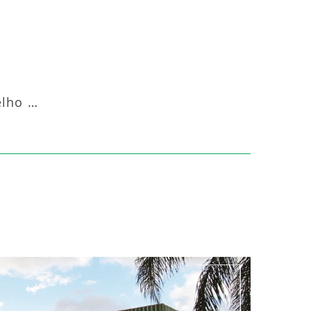
Aquecedor Infravermelho Pedestal Luft-20000