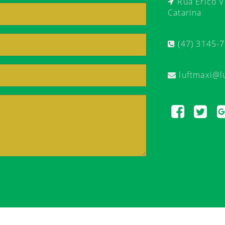
Rua Érico Ve
Catarina
(47) 3145-
luftmaxi@l