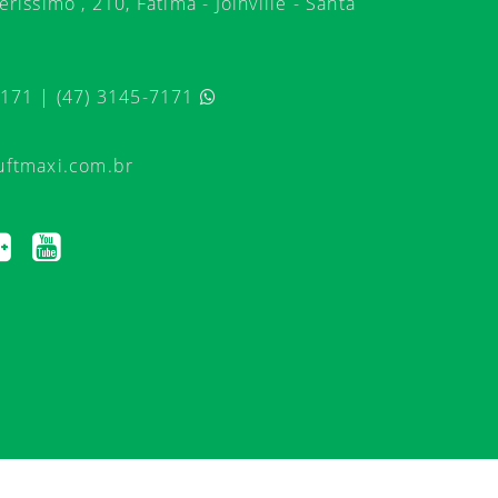
ríssimo , 210, Fátima - Joinville - Santa
7171 | (47) 3145-7171
uftmaxi.com.br