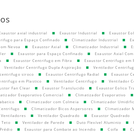
tos
Exaustor axial industrial
Exaustor Industrial
Exaustor Eol
trifugo para Espaço Confinado
Climatizador Industrial
E
 com Nevoa
Exaustor Axial
Climatizador Industrial
E
ler
Exaustor para Espaço Confinado
Exaustor Axial Com
a
Exaustor Centrifugo em Fibra
Exaustor Centrifugo em 
Ventilador Centrifugo Dupla Aspiração
Ventilador Centrifu
centrifugo siroco
Exaustor Centrifugo Radial
Exaustor C
entrifugo em Plastico
Ventilador Centrifugo
Ventilador C
ustor Fan Clear
Exaustor Translucido
Exaustor Eolico Tr
atizador Evaporativo Comercial
Climatizador Evaporativo
abatico
Climatizador com Colmeia
Climatizador Umidifi
Centrifugo
Climatizador Bicos Aspersores
Climatizador 
Ventiladores
Ventilador Quadrado
Exaustor Quadrado
e Teto
Ventilador de Parede
Duto Flexível Aluminio
Prédio
Exaustor para Combate ao Incendio
Coifa
C