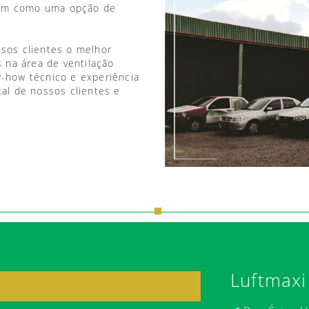
vem como uma opção de
ssos clientes o melhor
 na área de ventilação
w-how técnico e experiência
tal de nossos clientes e
Luftmaxi