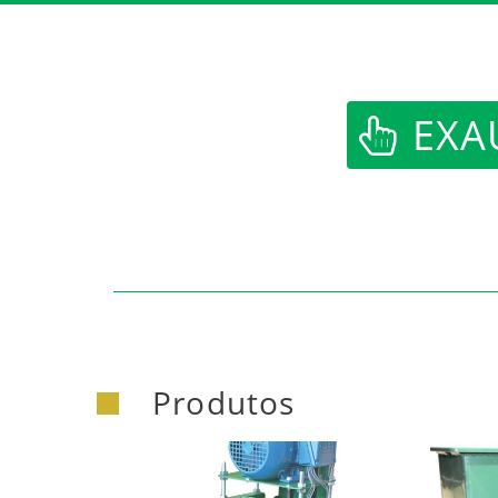
https:/
EXA
Produtos