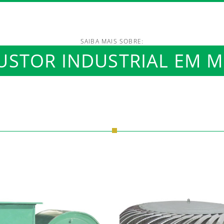
SAIBA MAIS SOBRE:
/www.luftmaxi.com.br/in
USTOR INDUSTRIAL EM 