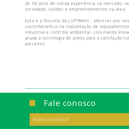
de 30 anos de sólida experiência no mercado, 
seriedade, solidez e empreendimentos na área.
Esta é a filosofia da LUFTMAXI , oferecer aos no
custo/beneficio na implantação de equipamentos
industrial e controle ambiental, conciliando kno
aliada à tecnologia de ponta para a satisfação to
parceiros.
Fale conosco