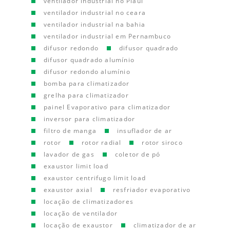
ventilador industrial no Piauí
ventilador industrial no ceara
ventilador industrial na bahia
ventilador industrial em Pernambuco
difusor redondo
difusor quadrado
difusor quadrado alumínio
difusor redondo alumínio
bomba para climatizador
grelha para climatizador
painel Evaporativo para climatizador
inversor para climatizador
filtro de manga
insuflador de ar
rotor
rotor radial
rotor siroco
lavador de gas
coletor de pó
exaustor limit load
exaustor centrifugo limit load
exaustor axial
resfriador evaporativo
locação de climatizadores
locação de ventilador
locação de exaustor
climatizador de ar