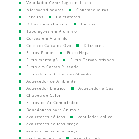
Ventilador Centrifugo em Linha
Microventiladores
Churrasqueiras
Lareiras
Calefatores
Difusor em aluminio
Helices
Tubulações em Aluminio
Curvas em Aluminio
Colchao Caixa de Ovo
Difusores
Filtros Planos
Filtro Hepa
Filtro manta g3
Filtro Carvao Ativado
Filtro em Cartao Plissado
Filtro de manta Carvao Ativado
Aquecedor de Ambiente
Aquecedor Eletrico
Aquecedor a Gas
Chapeu de Calor
Filtros de Ar Comprimido
Bebedouros para Animais
exaustores eólicos
ventilador eolico
exaustores eolicos preço
exaustores eolicos preço
ventilação eolica
exaustor teto