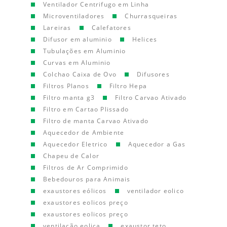
Ventilador Centrifugo em Linha
Microventiladores
Churrasqueiras
Lareiras
Calefatores
Difusor em aluminio
Helices
Tubulações em Aluminio
Curvas em Aluminio
Colchao Caixa de Ovo
Difusores
Filtros Planos
Filtro Hepa
Filtro manta g3
Filtro Carvao Ativado
Filtro em Cartao Plissado
Filtro de manta Carvao Ativado
Aquecedor de Ambiente
Aquecedor Eletrico
Aquecedor a Gas
Chapeu de Calor
Filtros de Ar Comprimido
Bebedouros para Animais
exaustores eólicos
ventilador eolico
exaustores eolicos preço
exaustores eolicos preço
ventilação eolica
exaustor teto