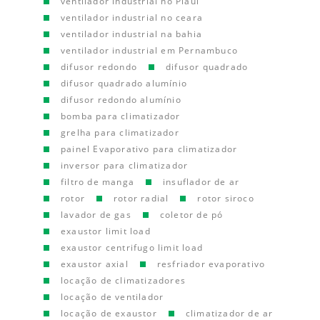
ventilador industrial no Piauí
ventilador industrial no ceara
ventilador industrial na bahia
ventilador industrial em Pernambuco
difusor redondo
difusor quadrado
difusor quadrado alumínio
difusor redondo alumínio
bomba para climatizador
grelha para climatizador
painel Evaporativo para climatizador
inversor para climatizador
filtro de manga
insuflador de ar
rotor
rotor radial
rotor siroco
lavador de gas
coletor de pó
exaustor limit load
exaustor centrifugo limit load
exaustor axial
resfriador evaporativo
locação de climatizadores
locação de ventilador
locação de exaustor
climatizador de ar