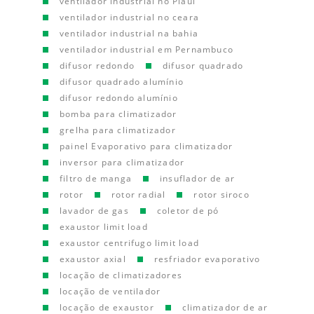
ventilador industrial no Piauí
ventilador industrial no ceara
ventilador industrial na bahia
ventilador industrial em Pernambuco
difusor redondo
difusor quadrado
difusor quadrado alumínio
difusor redondo alumínio
bomba para climatizador
grelha para climatizador
painel Evaporativo para climatizador
inversor para climatizador
filtro de manga
insuflador de ar
rotor
rotor radial
rotor siroco
lavador de gas
coletor de pó
exaustor limit load
exaustor centrifugo limit load
exaustor axial
resfriador evaporativo
locação de climatizadores
locação de ventilador
locação de exaustor
climatizador de ar