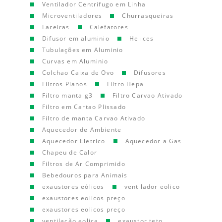
Ventilador Centrifugo em Linha
Microventiladores
Churrasqueiras
Lareiras
Calefatores
Difusor em aluminio
Helices
Tubulações em Aluminio
Curvas em Aluminio
Colchao Caixa de Ovo
Difusores
Filtros Planos
Filtro Hepa
Filtro manta g3
Filtro Carvao Ativado
Filtro em Cartao Plissado
Filtro de manta Carvao Ativado
Aquecedor de Ambiente
Aquecedor Eletrico
Aquecedor a Gas
Chapeu de Calor
Filtros de Ar Comprimido
Bebedouros para Animais
exaustores eólicos
ventilador eolico
exaustores eolicos preço
exaustores eolicos preço
ventilação eolica
exaustor teto