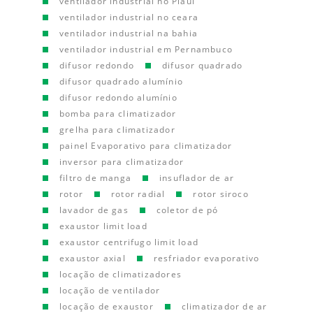
ventilador industrial no Piauí
ventilador industrial no ceara
ventilador industrial na bahia
ventilador industrial em Pernambuco
difusor redondo
difusor quadrado
difusor quadrado alumínio
difusor redondo alumínio
bomba para climatizador
grelha para climatizador
painel Evaporativo para climatizador
inversor para climatizador
filtro de manga
insuflador de ar
rotor
rotor radial
rotor siroco
lavador de gas
coletor de pó
exaustor limit load
exaustor centrifugo limit load
exaustor axial
resfriador evaporativo
locação de climatizadores
locação de ventilador
locação de exaustor
climatizador de ar