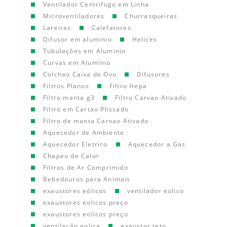
Ventilador Centrifugo em Linha
Microventiladores
Churrasqueiras
Lareiras
Calefatores
Difusor em aluminio
Helices
Tubulações em Aluminio
Curvas em Aluminio
Colchao Caixa de Ovo
Difusores
Filtros Planos
Filtro Hepa
Filtro manta g3
Filtro Carvao Ativado
Filtro em Cartao Plissado
Filtro de manta Carvao Ativado
Aquecedor de Ambiente
Aquecedor Eletrico
Aquecedor a Gas
Chapeu de Calor
Filtros de Ar Comprimido
Bebedouros para Animais
exaustores eólicos
ventilador eolico
exaustores eolicos preço
exaustores eolicos preço
ventilação eolica
exaustor teto