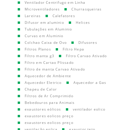
Ventilador Centrifugo em Linha
Microventiladores
Churrasqueiras
Lareiras
Calefatores
Difusor em aluminio
Helices
Tubulações em Aluminio
Curvas em Aluminio
Colchao Caixa de Ovo
Difusores
Filtros Planos
Filtro Hepa
Filtro manta g3
Filtro Carvao Ativado
Filtro em Cartao Plissado
Filtro de manta Carvao Ativado
Aquecedor de Ambiente
Aquecedor Eletrico
Aquecedor a Gas
Chapeu de Calor
Filtros de Ar Comprimido
Bebedouros para Animais
exaustores eólicos
ventilador eolico
exaustores eolicos preço
exaustores eolicos preço
ventilação eolica
exaustor teto