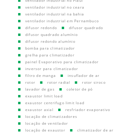
ventilador industrial no Piauí
ventilador industrial no ceara
ventilador industrial na bahia
ventilador industrial em Pernambuco
difusor redondo
difusor quadrado
difusor quadrado alumínio
difusor redondo alumínio
bomba para climatizador
grelha para climatizador
painel Evaporativo para climatizador
inversor para climatizador
filtro de manga
insuflador de ar
rotor
rotor radial
rotor siroco
lavador de gas
coletor de pó
exaustor limit load
exaustor centrifugo limit load
exaustor axial
resfriador evaporativo
locação de climatizadores
locação de ventilador
locação de exaustor
climatizador de ar