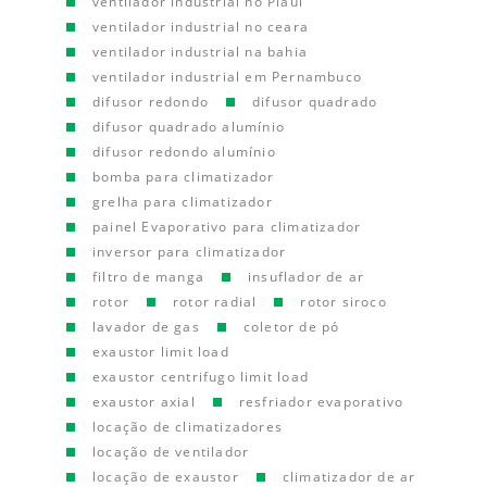
ventilador industrial no Piauí
ventilador industrial no ceara
ventilador industrial na bahia
ventilador industrial em Pernambuco
difusor redondo
difusor quadrado
difusor quadrado alumínio
difusor redondo alumínio
bomba para climatizador
grelha para climatizador
painel Evaporativo para climatizador
inversor para climatizador
filtro de manga
insuflador de ar
rotor
rotor radial
rotor siroco
lavador de gas
coletor de pó
exaustor limit load
exaustor centrifugo limit load
exaustor axial
resfriador evaporativo
locação de climatizadores
locação de ventilador
locação de exaustor
climatizador de ar