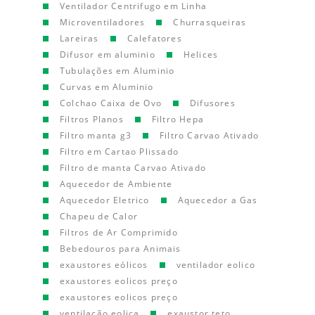
Ventilador Centrifugo em Linha
Microventiladores
Churrasqueiras
Lareiras
Calefatores
Difusor em aluminio
Helices
Tubulações em Aluminio
Curvas em Aluminio
Colchao Caixa de Ovo
Difusores
Filtros Planos
Filtro Hepa
Filtro manta g3
Filtro Carvao Ativado
Filtro em Cartao Plissado
Filtro de manta Carvao Ativado
Aquecedor de Ambiente
Aquecedor Eletrico
Aquecedor a Gas
Chapeu de Calor
Filtros de Ar Comprimido
Bebedouros para Animais
exaustores eólicos
ventilador eolico
exaustores eolicos preço
exaustores eolicos preço
ventilação eolica
exaustor teto