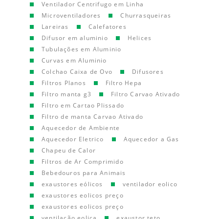
Ventilador Centrifugo em Linha
Microventiladores
Churrasqueiras
Lareiras
Calefatores
Difusor em aluminio
Helices
Tubulações em Aluminio
Curvas em Aluminio
Colchao Caixa de Ovo
Difusores
Filtros Planos
Filtro Hepa
Filtro manta g3
Filtro Carvao Ativado
Filtro em Cartao Plissado
Filtro de manta Carvao Ativado
Aquecedor de Ambiente
Aquecedor Eletrico
Aquecedor a Gas
Chapeu de Calor
Filtros de Ar Comprimido
Bebedouros para Animais
exaustores eólicos
ventilador eolico
exaustores eolicos preço
exaustores eolicos preço
ventilação eolica
exaustor teto