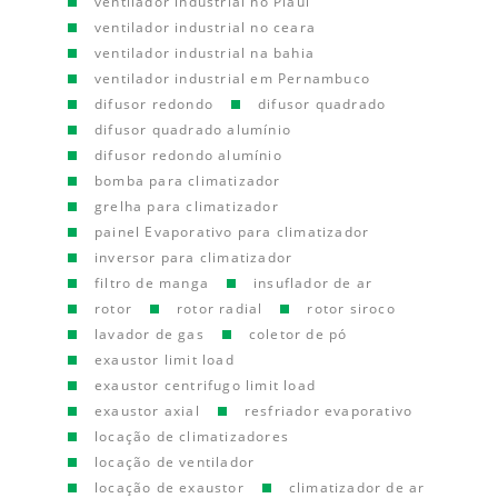
ventilador industrial no Piauí
ventilador industrial no ceara
ventilador industrial na bahia
ventilador industrial em Pernambuco
difusor redondo
difusor quadrado
difusor quadrado alumínio
difusor redondo alumínio
bomba para climatizador
grelha para climatizador
painel Evaporativo para climatizador
inversor para climatizador
filtro de manga
insuflador de ar
rotor
rotor radial
rotor siroco
lavador de gas
coletor de pó
exaustor limit load
exaustor centrifugo limit load
exaustor axial
resfriador evaporativo
locação de climatizadores
locação de ventilador
locação de exaustor
climatizador de ar