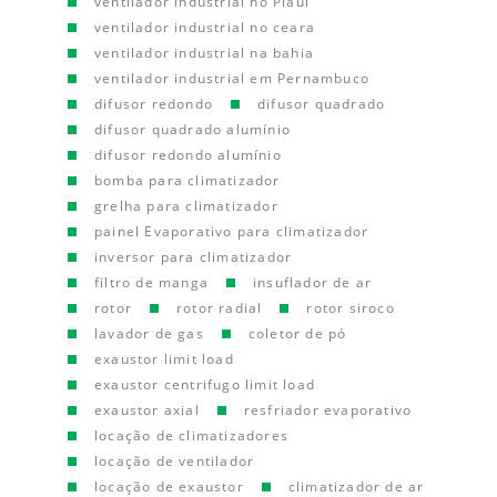
ventilador industrial no Piauí
ventilador industrial no ceara
ventilador industrial na bahia
ventilador industrial em Pernambuco
difusor redondo
difusor quadrado
difusor quadrado alumínio
difusor redondo alumínio
bomba para climatizador
grelha para climatizador
painel Evaporativo para climatizador
inversor para climatizador
filtro de manga
insuflador de ar
rotor
rotor radial
rotor siroco
lavador de gas
coletor de pó
exaustor limit load
exaustor centrifugo limit load
exaustor axial
resfriador evaporativo
locação de climatizadores
locação de ventilador
locação de exaustor
climatizador de ar