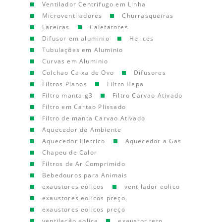
Ventilador Centrifugo em Linha
Microventiladores
Churrasqueiras
Lareiras
Calefatores
Difusor em aluminio
Helices
Tubulações em Aluminio
Curvas em Aluminio
Colchao Caixa de Ovo
Difusores
Filtros Planos
Filtro Hepa
Filtro manta g3
Filtro Carvao Ativado
Filtro em Cartao Plissado
Filtro de manta Carvao Ativado
Aquecedor de Ambiente
Aquecedor Eletrico
Aquecedor a Gas
Chapeu de Calor
Filtros de Ar Comprimido
Bebedouros para Animais
exaustores eólicos
ventilador eolico
exaustores eolicos preço
exaustores eolicos preço
ventilação eolica
exaustor teto