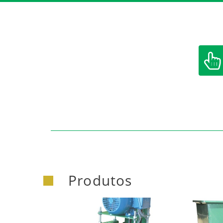
https:/
Produtos