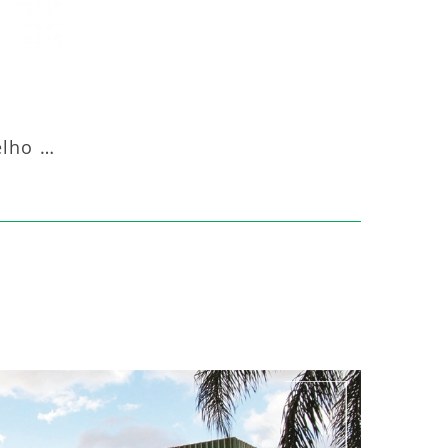
Aquecedor Infravermelho Pedestal Luft-20000