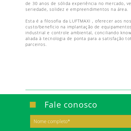
de 30 anos de sólida experiência no mercado, 
seriedade, solidez e empreendimentos na área.
Esta é a filosofia da LUFTMAXI , oferecer aos no
custo/beneficio na implantação de equipamentos
industrial e controle ambiental, conciliando kno
aliada à tecnologia de ponta para a satisfação to
parceiros.
Fale conosco