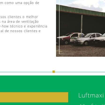
vem como uma opção de
ssos clientes o melhor
 na área de ventilação
w-how técnico e experiência
tal de nossos clientes e
Luftmaxi