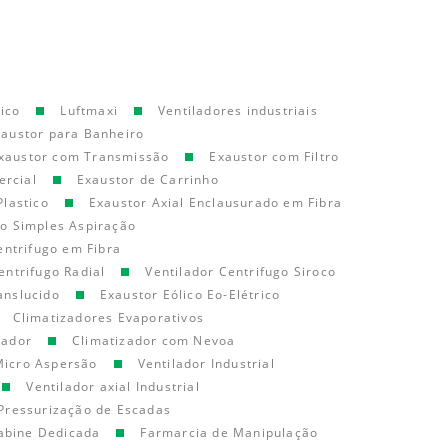
ico
Luftmaxi
Ventiladores industriais
xaustor para Banheiro
xaustor com Transmissão
Exaustor com Filtro
ercial
Exaustor de Carrinho
Plastico
Exaustor Axial Enclausurado em Fibra
go Simples Aspiração
entrifugo em Fibra
entrifugo Radial
Ventilador Centrifugo Siroco
anslucido
Exaustor Eólico Eo-Elétrico
Climatizadores Evaporativos
cador
Climatizador com Nevoa
Micro Aspersão
Ventilador Industrial
Ventilador axial Industrial
Pressurização de Escadas
abine Dedicada
Farmarcia de Manipulação