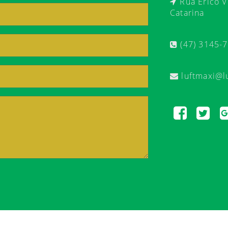
Rua Érico Ve
Catarina
(47) 3145-
luftmaxi@l