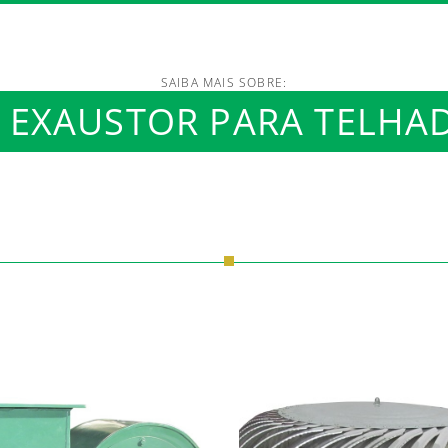
SAIBA MAIS SOBRE:
/www.luftmaxi.com.br/in
EXAUSTOR PARA TELHA