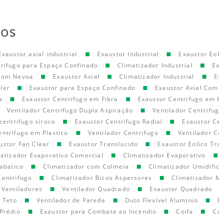
tos
Exaustor axial industrial
Exaustor Industrial
Exaustor Eol
trifugo para Espaço Confinado
Climatizador Industrial
E
 com Nevoa
Exaustor Axial
Climatizador Industrial
E
ler
Exaustor para Espaço Confinado
Exaustor Axial Com
a
Exaustor Centrifugo em Fibra
Exaustor Centrifugo em 
Ventilador Centrifugo Dupla Aspiração
Ventilador Centrifu
centrifugo siroco
Exaustor Centrifugo Radial
Exaustor C
entrifugo em Plastico
Ventilador Centrifugo
Ventilador C
ustor Fan Clear
Exaustor Translucido
Exaustor Eolico Tr
atizador Evaporativo Comercial
Climatizador Evaporativo
abatico
Climatizador com Colmeia
Climatizador Umidifi
Centrifugo
Climatizador Bicos Aspersores
Climatizador 
Ventiladores
Ventilador Quadrado
Exaustor Quadrado
e Teto
Ventilador de Parede
Duto Flexível Aluminio
Prédio
Exaustor para Combate ao Incendio
Coifa
C