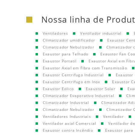
Nossa linha de Produ
Ventiladores
Ventilador industrial
Climatizador umidificador
Exaustor Cen
Climatizador Nebulizador
Climatizador
Exaustor para Telhado
Exaustor Fan Coo
Exaustor Portatil
Exaustor Axial em Fibr
Exaustor Axial em Fibra com Transmissão
Exaustor Centrifugo Industrial
Exaustor 
Exaustor Centrifugo em Inox
Exaustor C
Exaustor Eolico
Exaustor Solar
Exa
Climatizador Evaporativo Industrial
Clim
Climatizador Industrial
Climatizador Adi
Climatizador Nebulizador
Climatizador 
Ventiladores Industriais
Ventilador
Ventilador axial Comercial
Ventilador d
Exaustor contra Incêndio
Exaustor para 