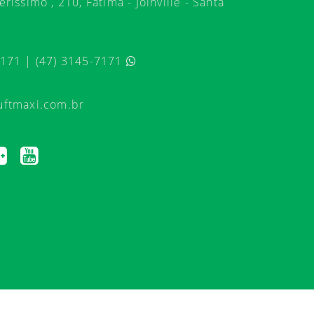
ríssimo , 210, Fátima - Joinville - Santa
7171 | (47) 3145-7171
uftmaxi.com.br