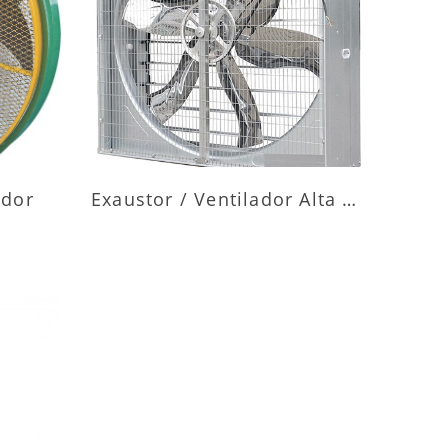
ES
MAIS INFORMAÇÕES
ador
Exaustor / Ventilador Alta Vazão
ES