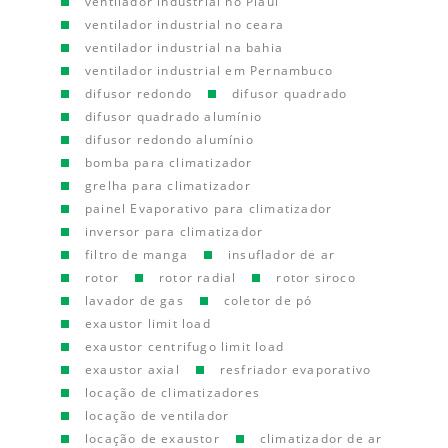
ventilador industrial no Piauí
ventilador industrial no ceara
ventilador industrial na bahia
ventilador industrial em Pernambuco
difusor redondo
difusor quadrado
difusor quadrado alumínio
difusor redondo alumínio
bomba para climatizador
grelha para climatizador
painel Evaporativo para climatizador
inversor para climatizador
filtro de manga
insuflador de ar
rotor
rotor radial
rotor siroco
lavador de gas
coletor de pó
exaustor limit load
exaustor centrifugo limit load
exaustor axial
resfriador evaporativo
locação de climatizadores
locação de ventilador
locação de exaustor
climatizador de ar