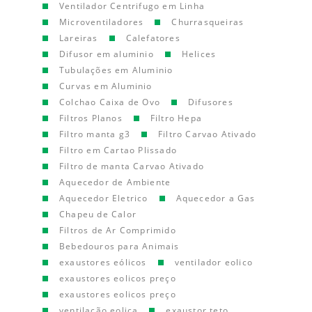
Ventilador Centrifugo em Linha
Microventiladores
Churrasqueiras
Lareiras
Calefatores
Difusor em aluminio
Helices
Tubulações em Aluminio
Curvas em Aluminio
Colchao Caixa de Ovo
Difusores
Filtros Planos
Filtro Hepa
Filtro manta g3
Filtro Carvao Ativado
Filtro em Cartao Plissado
Filtro de manta Carvao Ativado
Aquecedor de Ambiente
Aquecedor Eletrico
Aquecedor a Gas
Chapeu de Calor
Filtros de Ar Comprimido
Bebedouros para Animais
exaustores eólicos
ventilador eolico
exaustores eolicos preço
exaustores eolicos preço
ventilação eolica
exaustor teto