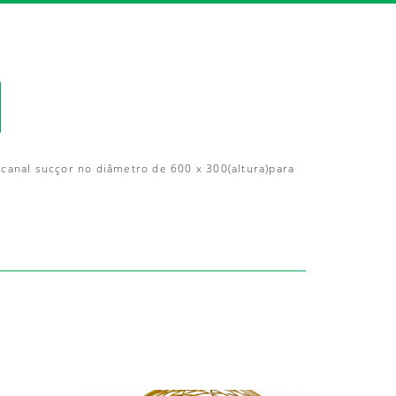
dex.html
nal sucçor no diâmetro de 600 x 300(altura)para