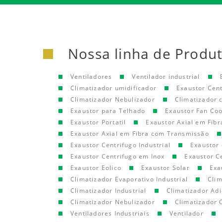
Nossa linha de Produ
Ventiladores
Ventilador industrial
Climatizador umidificador
Exaustor Cen
Climatizador Nebulizador
Climatizador
Exaustor para Telhado
Exaustor Fan Coo
Exaustor Portatil
Exaustor Axial em Fibr
Exaustor Axial em Fibra com Transmissão
Exaustor Centrifugo Industrial
Exaustor 
Exaustor Centrifugo em Inox
Exaustor C
Exaustor Eolico
Exaustor Solar
Exa
Climatizador Evaporativo Industrial
Clim
Climatizador Industrial
Climatizador Adi
Climatizador Nebulizador
Climatizador 
Ventiladores Industriais
Ventilador