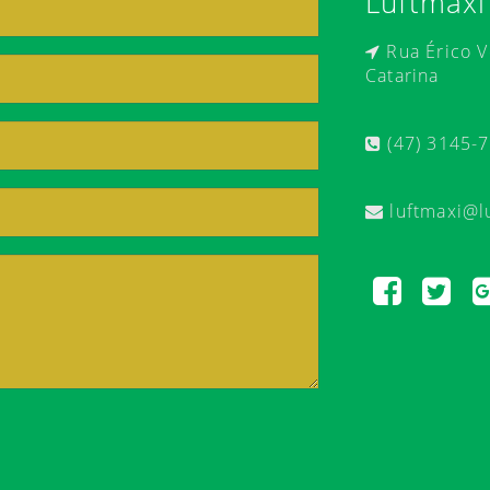
Luftmaxi
Rua Érico Ve
Catarina
(47) 3145-
luftmaxi@l