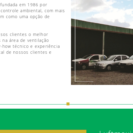
 fundada em 1986 por
 controle ambiental, com mais
vem como uma opção de
ssos clientes o melhor
 na área de ventilação
w-how técnico e experiência
tal de nossos clientes e