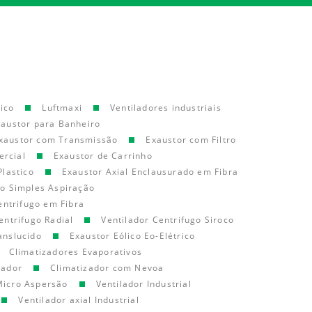
ico
Luftmaxi
Ventiladores industriais
xaustor para Banheiro
xaustor com Transmissão
Exaustor com Filtro
ercial
Exaustor de Carrinho
Plastico
Exaustor Axial Enclausurado em Fibra
go Simples Aspiração
entrifugo em Fibra
entrifugo Radial
Ventilador Centrifugo Siroco
anslucido
Exaustor Eólico Eo-Elétrico
Climatizadores Evaporativos
cador
Climatizador com Nevoa
Micro Aspersão
Ventilador Industrial
Ventilador axial Industrial