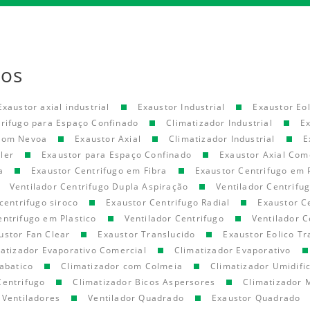
tos
Exaustor axial industrial
Exaustor Industrial
Exaustor Eol
trifugo para Espaço Confinado
Climatizador Industrial
E
 com Nevoa
Exaustor Axial
Climatizador Industrial
E
ler
Exaustor para Espaço Confinado
Exaustor Axial Com
a
Exaustor Centrifugo em Fibra
Exaustor Centrifugo em 
Ventilador Centrifugo Dupla Aspiração
Ventilador Centrifu
centrifugo siroco
Exaustor Centrifugo Radial
Exaustor C
entrifugo em Plastico
Ventilador Centrifugo
Ventilador C
ustor Fan Clear
Exaustor Translucido
Exaustor Eolico Tr
atizador Evaporativo Comercial
Climatizador Evaporativo
abatico
Climatizador com Colmeia
Climatizador Umidifi
Centrifugo
Climatizador Bicos Aspersores
Climatizador 
Ventiladores
Ventilador Quadrado
Exaustor Quadrado