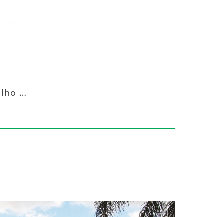
ES
Aquecedor Infravermelho Pedestal Luft-20000