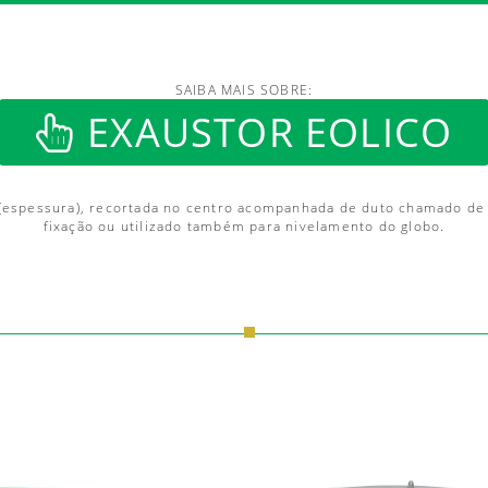
SAIBA MAIS SOBRE:
/www.luftmaxi.com.br/in
EXAUSTOR EOLICO
spessura), recortada no centro acompanhada de duto chamado de ca
fixação ou utilizado também para nivelamento do globo.