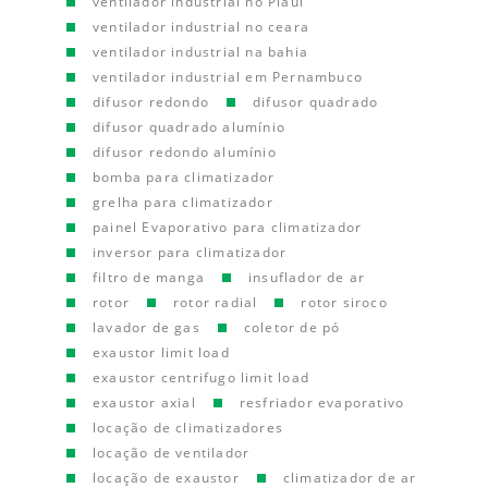
ventilador industrial no Piauí
ventilador industrial no ceara
ventilador industrial na bahia
ventilador industrial em Pernambuco
difusor redondo
difusor quadrado
difusor quadrado alumínio
difusor redondo alumínio
bomba para climatizador
grelha para climatizador
painel Evaporativo para climatizador
inversor para climatizador
filtro de manga
insuflador de ar
rotor
rotor radial
rotor siroco
lavador de gas
coletor de pó
exaustor limit load
exaustor centrifugo limit load
exaustor axial
resfriador evaporativo
locação de climatizadores
locação de ventilador
locação de exaustor
climatizador de ar