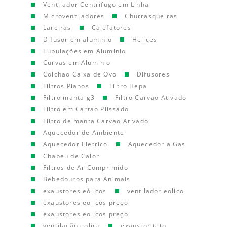
Ventilador Centrifugo em Linha
Microventiladores
Churrasqueiras
Lareiras
Calefatores
Difusor em aluminio
Helices
Tubulações em Aluminio
Curvas em Aluminio
Colchao Caixa de Ovo
Difusores
Filtros Planos
Filtro Hepa
Filtro manta g3
Filtro Carvao Ativado
Filtro em Cartao Plissado
Filtro de manta Carvao Ativado
Aquecedor de Ambiente
Aquecedor Eletrico
Aquecedor a Gas
Chapeu de Calor
Filtros de Ar Comprimido
Bebedouros para Animais
exaustores eólicos
ventilador eolico
exaustores eolicos preço
exaustores eolicos preço
ventilação eolica
exaustor teto