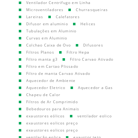
Ventilador Centrifugo em Linha
Microventiladores
Churrasqueiras
Lareiras
Calefatores
Difusor em aluminio
Helices
Tubulações em Aluminio
Curvas em Aluminio
Colchao Caixa de Ovo
Difusores
Filtros Planos
Filtro Hepa
Filtro manta g3
Filtro Carvao Ativado
Filtro em Cartao Plissado
Filtro de manta Carvao Ativado
Aquecedor de Ambiente
Aquecedor Eletrico
Aquecedor a Gas
Chapeu de Calor
Filtros de Ar Comprimido
Bebedouros para Animais
exaustores eólicos
ventilador eolico
exaustores eolicos preço
exaustores eolicos preço
ventilação eolica
exaustor teto