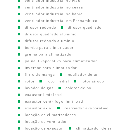
ventilador industrial no Piauí
ventilador industrial no ceara
ventilador industrial na bahia
ventilador industrial em Pernambuco
difusor redondo
difusor quadrado
difusor quadrado alumínio
difusor redondo alumínio
bomba para climatizador
grelha para climatizador
painel Evaporativo para climatizador
inversor para climatizador
filtro de manga
insuflador de ar
rotor
rotor radial
rotor siroco
lavador de gas
coletor de pó
exaustor limit load
exaustor centrifugo limit load
exaustor axial
resfriador evaporativo
locação de climatizadores
locação de ventilador
locação de exaustor
climatizador de ar