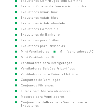
Exaustores Centrífugos com Carrinho
Exaustor Coletor de Fumaça Automotiva
Exaustores Axiais Inox
Exaustores Axiais fibra
Exaustores Axiais aluminio
Exaustores Comerciais
Exaustores de Banheiro
Exaustores para Coifas
Exaustores para Divisórias
Mini Ventiladores
Mini Ventiladores AC
Mini Ventiladores DC
Ventiladores para Refrigeração
Ventiladores Balcões Frigorificos
Ventiladores para Painéis Elétricos
Conjuntos de Ventilação
Conjuntos Filtrantes
Filtros para Microventiladores
Motores para Ventiladores
Conjunto de Hélices para Ventiladores e
Exaustores