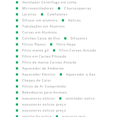
Ventilador Centrifugo em Linha
Microventiladores
Churrasqueiras
Lareiras
Calefatores
Difusor em aluminio
Helices
Tubulações em Aluminio
Curvas em Aluminio
Colchao Caixa de Ovo
Difusores
Filtros Planos
Filtro Hepa
Filtro manta g3
Filtro Carvao Ativado
Filtro em Cartao Plissado
Filtro de manta Carvao Ativado
Aquecedor de Ambiente
Aquecedor Eletrico
Aquecedor a Gas
Chapeu de Calor
Filtros de Ar Comprimido
Bebedouros para Animais
exaustores eólicos
ventilador eolico
exaustores eolicos preço
exaustores eolicos preço
ventilação eolica
exaustor teto