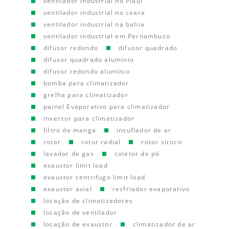
ventilador industrial no Piauí
ventilador industrial no ceara
ventilador industrial na bahia
ventilador industrial em Pernambuco
difusor redondo
difusor quadrado
difusor quadrado alumínio
difusor redondo alumínio
bomba para climatizador
grelha para climatizador
painel Evaporativo para climatizador
inversor para climatizador
filtro de manga
insuflador de ar
rotor
rotor radial
rotor siroco
lavador de gas
coletor de pó
exaustor limit load
exaustor centrifugo limit load
exaustor axial
resfriador evaporativo
locação de climatizadores
locação de ventilador
locação de exaustor
climatizador de ar