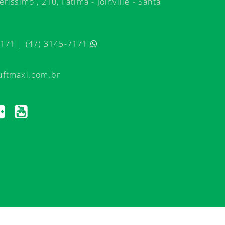
ríssimo , 210, Fátima - Joinville - Santa
7171 | (47) 3145-7171
uftmaxi.com.br