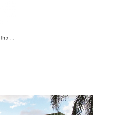
Aquecedor Infravermelho Pedestal Luft-20000