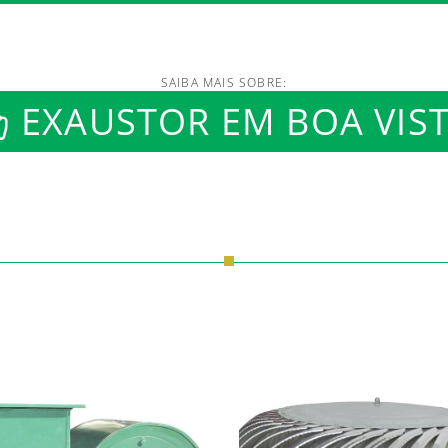
SAIBA MAIS SOBRE:
/www.luftmaxi.com.br/in
EXAUSTOR EM BOA VIS