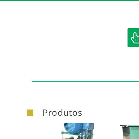
https:/
Produtos