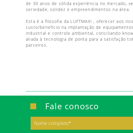
de 30 anos de sólida experiência no mercado, 
seriedade, solidez e empreendimentos na área.
Esta é a filosofia da LUFTMAXI , oferecer aos no
custo/beneficio na implantação de equipamentos
industrial e controle ambiental, conciliando kno
aliada à tecnologia de ponta para a satisfação to
parceiros.
Fale conosco