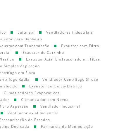
ico
Luftmaxi
Ventiladores industriais
xaustor para Banheiro
xaustor com Transmissão
Exaustor com Filtro
ercial
Exaustor de Carrinho
Plastico
Exaustor Axial Enclausurado em Fibra
go Simples Aspiração
entrifugo em Fibra
entrifugo Radial
Ventilador Centrifugo Siroco
anslucido
Exaustor Eólico Eo-Elétrico
Climatizadores Evaporativos
cador
Climatizador com Nevoa
Micro Aspersão
Ventilador Industrial
Ventilador axial Industrial
Pressurização de Escadas
abine Dedicada
Farmarcia de Manipulação