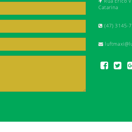
Rua Érico Ve
Catarina
(47) 3145-
luftmaxi@l