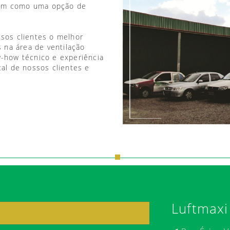
vem como uma opção de
ssos clientes o melhor
 na área de ventilação
w-how técnico e experiência
tal de nossos clientes e
Luftmaxi