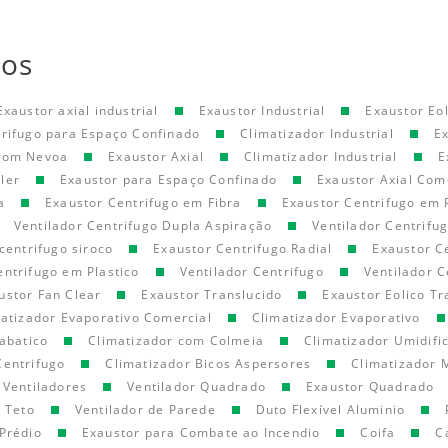
tos
Exaustor axial industrial
Exaustor Industrial
Exaustor Eol
trifugo para Espaço Confinado
Climatizador Industrial
E
 com Nevoa
Exaustor Axial
Climatizador Industrial
E
ler
Exaustor para Espaço Confinado
Exaustor Axial Com
a
Exaustor Centrifugo em Fibra
Exaustor Centrifugo em 
Ventilador Centrifugo Dupla Aspiração
Ventilador Centrifu
centrifugo siroco
Exaustor Centrifugo Radial
Exaustor C
entrifugo em Plastico
Ventilador Centrifugo
Ventilador C
ustor Fan Clear
Exaustor Translucido
Exaustor Eolico Tr
atizador Evaporativo Comercial
Climatizador Evaporativo
abatico
Climatizador com Colmeia
Climatizador Umidifi
Centrifugo
Climatizador Bicos Aspersores
Climatizador 
Ventiladores
Ventilador Quadrado
Exaustor Quadrado
e Teto
Ventilador de Parede
Duto Flexível Aluminio
Prédio
Exaustor para Combate ao Incendio
Coifa
C