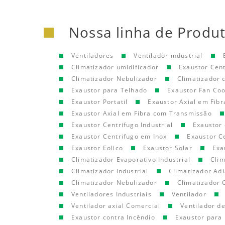
Nossa linha de Produ
Ventiladores
Ventilador industrial
Climatizador umidificador
Exaustor Cen
Climatizador Nebulizador
Climatizador
Exaustor para Telhado
Exaustor Fan Coo
Exaustor Portatil
Exaustor Axial em Fibr
Exaustor Axial em Fibra com Transmissão
Exaustor Centrifugo Industrial
Exaustor 
Exaustor Centrifugo em Inox
Exaustor C
Exaustor Eolico
Exaustor Solar
Exa
Climatizador Evaporativo Industrial
Clim
Climatizador Industrial
Climatizador Adi
Climatizador Nebulizador
Climatizador 
Ventiladores Industriais
Ventilador
Ventilador axial Comercial
Ventilador d
Exaustor contra Incêndio
Exaustor para 