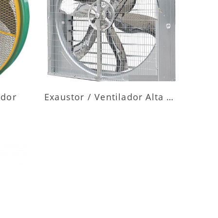
ES
MAIS INFORMAÇÕES
ador
Exaustor / Ventilador Alta Vazão
ES