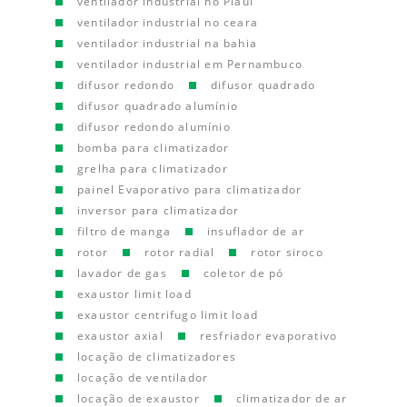
ventilador industrial no Piauí
ventilador industrial no ceara
ventilador industrial na bahia
ventilador industrial em Pernambuco
difusor redondo
difusor quadrado
difusor quadrado alumínio
difusor redondo alumínio
bomba para climatizador
grelha para climatizador
painel Evaporativo para climatizador
inversor para climatizador
filtro de manga
insuflador de ar
rotor
rotor radial
rotor siroco
lavador de gas
coletor de pó
exaustor limit load
exaustor centrifugo limit load
exaustor axial
resfriador evaporativo
locação de climatizadores
locação de ventilador
locação de exaustor
climatizador de ar