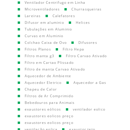
Ventilador Centrifugo em Linha
Microventiladores
Churrasqueiras
Lareiras
Calefatores
Difusor em aluminio
Helices
Tubulações em Aluminio
Curvas em Aluminio
Colchao Caixa de Ovo
Difusores
Filtros Planos
Filtro Hepa
Filtro manta g3
Filtro Carvao Ativado
Filtro em Cartao Plissado
Filtro de manta Carvao Ativado
Aquecedor de Ambiente
Aquecedor Eletrico
Aquecedor a Gas
Chapeu de Calor
Filtros de Ar Comprimido
Bebedouros para Animais
exaustores eólicos
ventilador eolico
exaustores eolicos preço
exaustores eolicos preço
ventilação eolica
exaustor teto