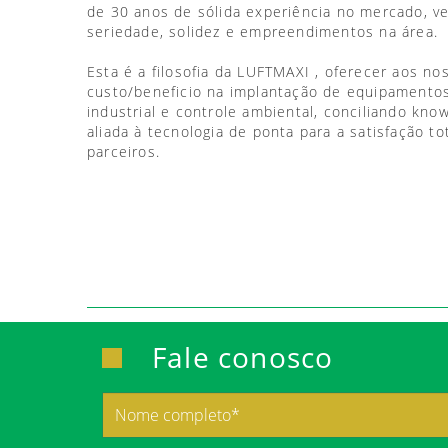
de 30 anos de sólida experiência no mercado, 
seriedade, solidez e empreendimentos na área.
Esta é a filosofia da LUFTMAXI , oferecer aos no
custo/beneficio na implantação de equipamentos
industrial e controle ambiental, conciliando kno
aliada à tecnologia de ponta para a satisfação to
parceiros.
Fale conosco