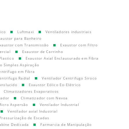
ico
Luftmaxi
Ventiladores industriais
xaustor para Banheiro
xaustor com Transmissão
Exaustor com Filtro
ercial
Exaustor de Carrinho
Plastico
Exaustor Axial Enclausurado em Fibra
go Simples Aspiração
entrifugo em Fibra
entrifugo Radial
Ventilador Centrifugo Siroco
anslucido
Exaustor Eólico Eo-Elétrico
Climatizadores Evaporativos
cador
Climatizador com Nevoa
Micro Aspersão
Ventilador Industrial
Ventilador axial Industrial
Pressurização de Escadas
abine Dedicada
Farmarcia de Manipulação