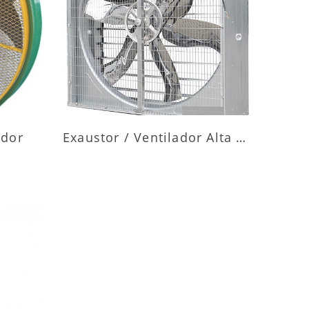
ES
MAIS INFORMAÇÕES
ador
Exaustor / Ventilador Alta Vazão
ES