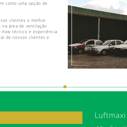
vem como uma opção de
ssos clientes o melhor
 na área de ventilação
w-how técnico e experiência
tal de nossos clientes e
Luftmaxi