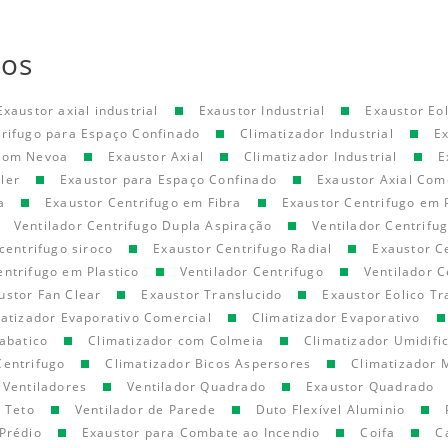
tos
Exaustor axial industrial
Exaustor Industrial
Exaustor Eol
trifugo para Espaço Confinado
Climatizador Industrial
E
 com Nevoa
Exaustor Axial
Climatizador Industrial
E
ler
Exaustor para Espaço Confinado
Exaustor Axial Com
a
Exaustor Centrifugo em Fibra
Exaustor Centrifugo em 
Ventilador Centrifugo Dupla Aspiração
Ventilador Centrifu
centrifugo siroco
Exaustor Centrifugo Radial
Exaustor C
entrifugo em Plastico
Ventilador Centrifugo
Ventilador C
ustor Fan Clear
Exaustor Translucido
Exaustor Eolico Tr
atizador Evaporativo Comercial
Climatizador Evaporativo
abatico
Climatizador com Colmeia
Climatizador Umidifi
Centrifugo
Climatizador Bicos Aspersores
Climatizador 
Ventiladores
Ventilador Quadrado
Exaustor Quadrado
e Teto
Ventilador de Parede
Duto Flexível Aluminio
Prédio
Exaustor para Combate ao Incendio
Coifa
C