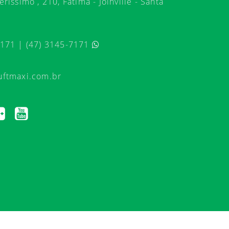
ríssimo , 210, Fátima - Joinville - Santa
7171 | (47) 3145-7171
uftmaxi.com.br