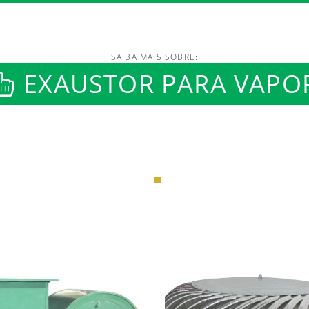
SAIBA MAIS SOBRE:
/www.luftmaxi.com.br/in
EXAUSTOR PARA VAPO