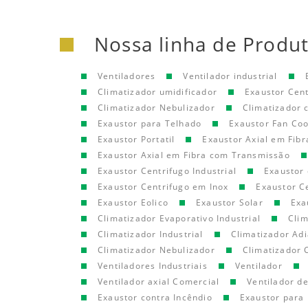
Nossa linha de Produ
Ventiladores
Ventilador industrial
Climatizador umidificador
Exaustor Cen
Climatizador Nebulizador
Climatizador
Exaustor para Telhado
Exaustor Fan Coo
Exaustor Portatil
Exaustor Axial em Fibr
Exaustor Axial em Fibra com Transmissão
Exaustor Centrifugo Industrial
Exaustor 
Exaustor Centrifugo em Inox
Exaustor C
Exaustor Eolico
Exaustor Solar
Exa
Climatizador Evaporativo Industrial
Clim
Climatizador Industrial
Climatizador Adi
Climatizador Nebulizador
Climatizador 
Ventiladores Industriais
Ventilador
Ventilador axial Comercial
Ventilador d
Exaustor contra Incêndio
Exaustor para 