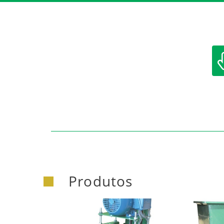
https:/
Produtos