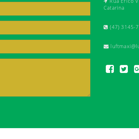
Rua Érico Ve
Catarina
(47) 3145-
luftmaxi@l