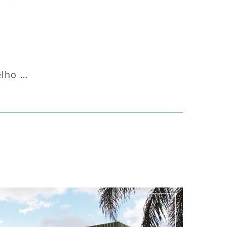
Aquecedor Infravermelho Pedestal Luft-20000