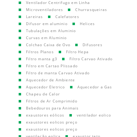
Ventilador Centrifugo em Linha
Microventiladores
Churrasqueiras
Lareiras
Calefatores
Difusor em aluminio
Helices
Tubulações em Aluminio
Curvas em Aluminio
Colchao Caixa de Ovo
Difusores
Filtros Planos
Filtro Hepa
Filtro manta g3
Filtro Carvao Ativado
Filtro em Cartao Plissado
Filtro de manta Carvao Ativado
Aquecedor de Ambiente
Aquecedor Eletrico
Aquecedor a Gas
Chapeu de Calor
Filtros de Ar Comprimido
Bebedouros para Animais
exaustores eólicos
ventilador eolico
exaustores eolicos preço
exaustores eolicos preço
ventilação eolica
exaustor teto