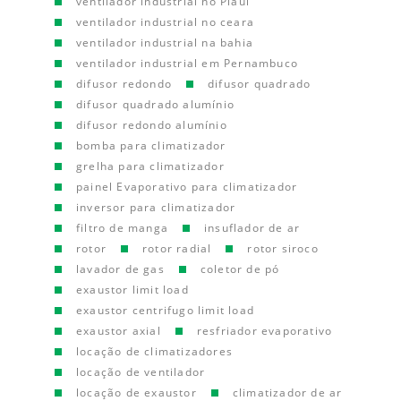
ventilador industrial no Piauí
ventilador industrial no ceara
ventilador industrial na bahia
ventilador industrial em Pernambuco
difusor redondo
difusor quadrado
difusor quadrado alumínio
difusor redondo alumínio
bomba para climatizador
grelha para climatizador
painel Evaporativo para climatizador
inversor para climatizador
filtro de manga
insuflador de ar
rotor
rotor radial
rotor siroco
lavador de gas
coletor de pó
exaustor limit load
exaustor centrifugo limit load
exaustor axial
resfriador evaporativo
locação de climatizadores
locação de ventilador
locação de exaustor
climatizador de ar